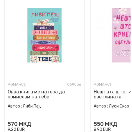
РОМАНСИ
069036
РОМАНСИ
Оваа книга ме натера да
Нештата што ги
помислам на тебе
светлината
Автор :
Либи Пејџ
Автор :
Луси Скор
570
МКД
550
МКД
9,22
EUR
8,90
EUR