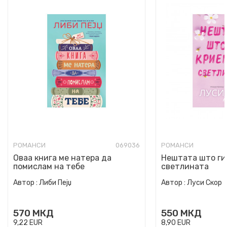
РОМАНСИ
069036
РОМАНСИ
Оваа книга ме натера да
Нештата што ги
помислам на тебе
светлината
Автор :
Либи Пејџ
Автор :
Луси Скор
570
МКД
550
МКД
9,22
EUR
8,90
EUR