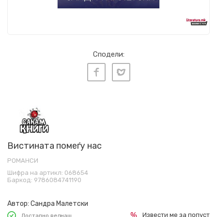
Сподели:
Вистината помеѓу нас
РОМАНСИ
Шифра на артикл:
068654
Баркод:
9786084741190
Автор:
Сандра Малетски
Извести ме за попуст
Достапно веднаш