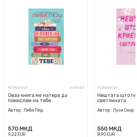
РОМАНСИ
069036
РОМАНСИ
Оваа книга ме натера да
Нештата што ги
помислам на тебе
светлината
Автор :
Либи Пејџ
Автор :
Луси Скор
570
МКД
550
МКД
9,22
EUR
8,90
EUR