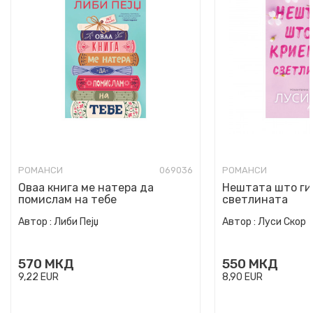
РОМАНСИ
069036
РОМАНСИ
Оваа книга ме натера да
Нештата што ги
помислам на тебе
светлината
Автор :
Либи Пејџ
Автор :
Луси Скор
570
МКД
550
МКД
9,22
EUR
8,90
EUR