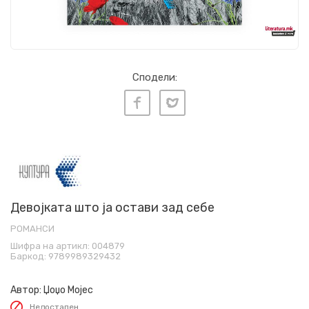
Сподели:
Девојката што ја остави зад себе
РОМАНСИ
Шифра на артикл:
004879
Баркод:
9789989329432
Автор:
Џоџо Мојес
Недостапен