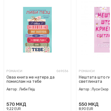
РОМАНСИ
069036
РОМАНСИ
Оваа книга ме натера да
Нештата што ги
помислам на тебе
светлината
Автор :
Либи Пејџ
Автор :
Луси Скор
570
МКД
550
МКД
9,22
EUR
8,90
EUR