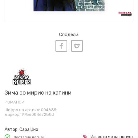
Сподели:
Зима со мирис на капини
РОМАНСИ
Шифра на артикл:
004885
Баркод:
9786084672883
Автор:
Сара Џио
Извести ме за попуст
Достапно веднаш