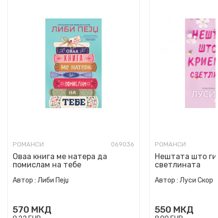
РОМАНСИ
069036
РОМАНСИ
Оваа книга ме натера да
Нештата што ги
помислам на тебе
светлината
Автор :
Либи Пејџ
Автор :
Луси Скор
570
МКД
550
МКД