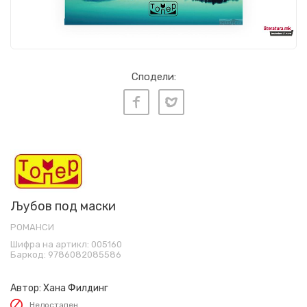
Сподели:
Љубов под маски
РОМАНСИ
Шифра на артикл:
005160
Баркод:
9786082085586
Автор:
Хана Филдинг
Недостапен