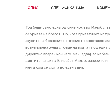
ОПИС
СПЕЦИФИКАЦИЈА
КОМЕН
Тоа беше само една од оние ноќи во Малибу, т
се уриваа на брегот...Но, кога приватниот ист
звуcите на брановите, неговиот едноставен жж
вознемирена жена стоеше на вратата од една у
директно вперен кон него..Мек, едвај, го избег
заштитен знак на Елизабет Адлер, заверите и 
книга која се cхита во еден здив.