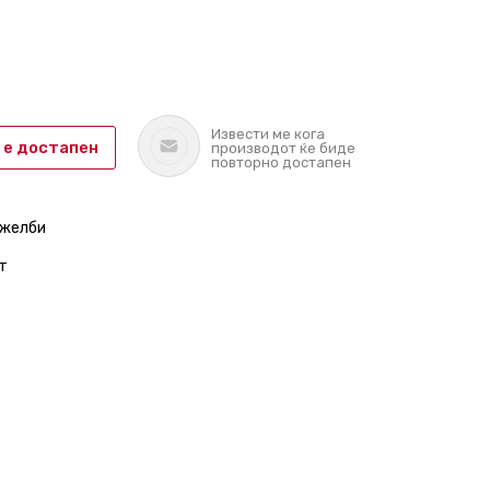
Извести ме кога
 е достапен
производот ќе биде
повторно достапен
 желби
т