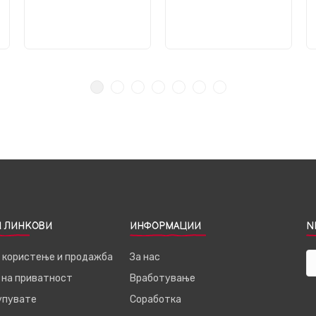
 ЛИНКОВИ
ИНФОРМАЦИИ
N
а користење и продажба
За нас
 на приватност
Вработување
купувате
Соработка