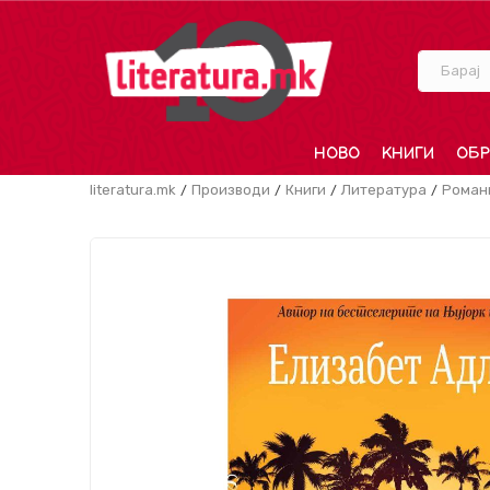
Барај
НОВО
КНИГИ
ОБР
literatura.mk
Производи
Книги
Литература
Роман