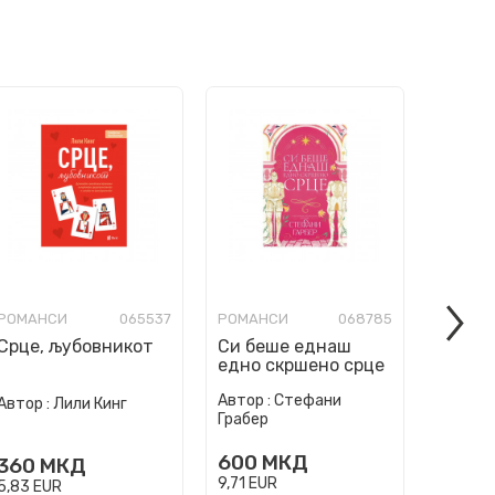
РОМАНСИ
065537
РОМАНСИ
068785
РОМАН
Срце, љубовникот
Си беше еднаш
Мојот
едно скршено срце
одмор
Автор :
Стефани
Автор :
Лили Кинг
Автор :
Грабер
600
МКД
360
МКД
490
9,71
EUR
5,83
EUR
7,93
EU