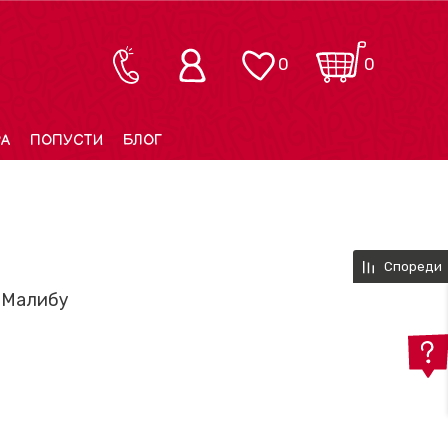
0
0
РА
ПОПУСТИ
БЛОГ
Спореди
о Малибу