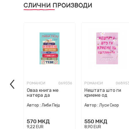
СЛИЧНИ ПРОИЗВОДИ
РОМАНСИ
069036
РОМАНСИ
06895
Оваа книга ме
Нештата што ги
натера да
криеме од
помислам на тебе
светлината
Автор :
Либи Пејџ
Автор :
Луси Скор
570
МКД
550
МКД
9,22
EUR
8,90
EUR