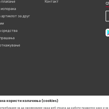
а плаќање
Контакт
С
 испорака
 артиклот за друг
ии
а средства
 прашања
 откажување
ана користи колачиња (cookies)
отребуваме за да овозможиме оваа веб страна да работи правилно како и за 