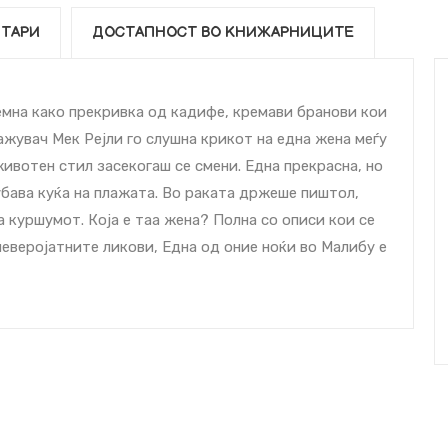
ТАРИ
ДОСТАПНОСТ ВО КНИЖАРНИЦИТЕ
емна како прекривка од кадифе, кремави бранови кои
ражувач Мек Рејли го слушна крикот на една жена меѓу
ивотен стил засекогаш се смени. Една прекрасна, но
бава куќа на плажата. Во раката држеше пиштол,
на куршумот. Која е таа жена? Полна со описи кои се
неверојатните ликови, Една од оние ноќи во Малибу е