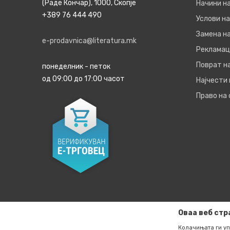
(Раде Кончар), 1000, Скопје
Начини н
+389 76 444 490
Услови на
Замена на
e-prodavnica@literatura.mk
Рекламац
Поврат н
понеделник - петок
од 09:00 до 17:00 часот
Најчести
Право на
Оваа веб стр
Колачињата ги уп