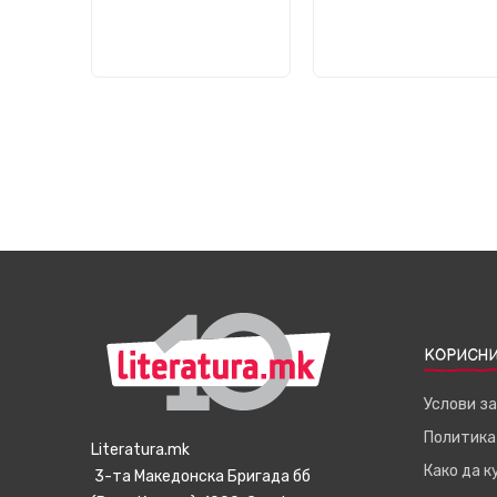
КОРИСНИ
Услови з
Политика
Literatura.mk
Како да 
3-та Македонска Бригада бб