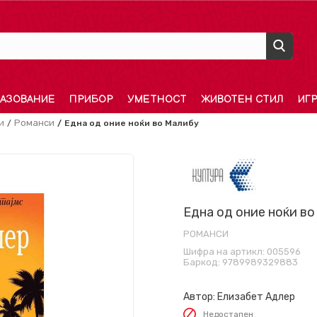
АЗОВАНИЕ
ПРИБОР
УМЕТНОСТ
ЖИВОТЕН СТИЛ
ИГ
и
Романси
Една од оние ноќи во Малибу
Една од оние ноќи в
РОМАНСИ
Шифра на артикл:
005596
Баркод:
9789989329883
Автор:
Елизабет Адлер
Недостапен