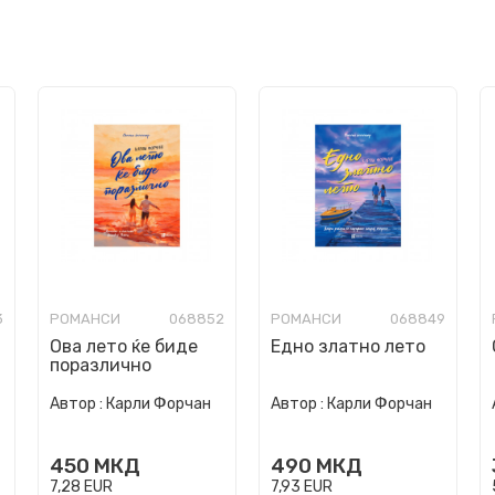
3
РОМАНСИ
068852
РОМАНСИ
068849
Ова лето ќе биде
Едно златно лето
поразлично
Автор :
Карли Форчан
Автор :
Карли Форчан
450
МКД
490
МКД
7,28
EUR
7,93
EUR