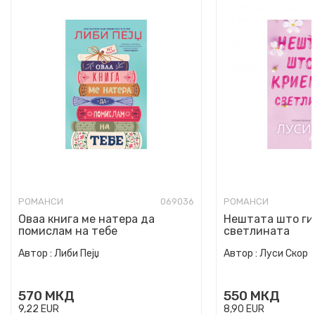
РОМАНСИ
069036
РОМАНСИ
Оваа книга ме натера да
Нештата што ги
помислам на тебе
светлината
Автор :
Либи Пејџ
Автор :
Луси Скор
570
МКД
550
МКД
9,22
EUR
8,90
EUR