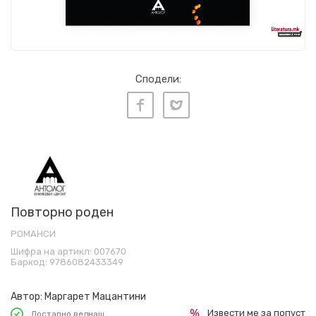
Сподели:
Повторно роден
РОМАНСИ
Шифра на артикл:
007670
Баркод:
9786082433349
Автор:
Маргарет Мацантини
Извести ме за попуст
Достапно веднаш