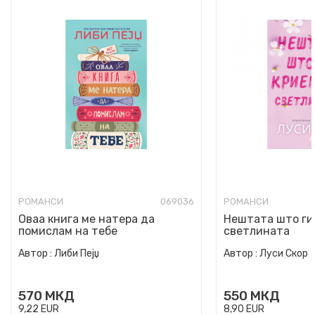
РОМАНСИ
069036
РОМАНСИ
Оваа книга ме натера да
Нештата што ги
помислам на тебе
светлината
Автор :
Либи Пејџ
Автор :
Луси Скор
570
МКД
550
МКД
9,22
EUR
8,90
EUR