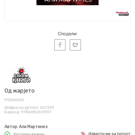
Сподели:
Од жарјето
РОМАНСИ
Шифра на артикл:
047259
Баркод:
9786082601397
Автор:
Али Мартинез
Извести ме за попуст
Достапно веднаш