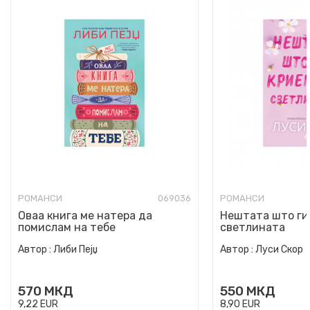
РОМАНСИ
069036
РОМАНСИ
Оваа книга ме натера да
Нештата што ги
помислам на тебе
светлината
Автор :
Либи Пејџ
Автор :
Луси Скор
570
МКД
550
МКД
9,22
EUR
8,90
EUR