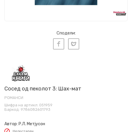
Сподели:
Сосед од пеколот 3: Шах-мат
РОМАНСИ
Шифра на артикл:
051959
Баркод:
9786082601793
Автор:
Р.Л. Метјусон
Недостапен