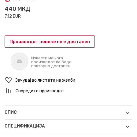
440
МКД
7,12
EUR
Производот повеќе не е достапен
Извести ме кога
производот ќе биде
повторно достапен
Зачувај во листата на желби
Спореди го производот
ОПИС
СПЕЦИФИКАЦИЈА