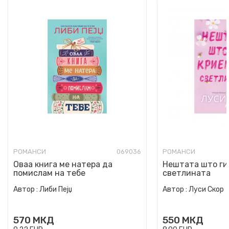
РОМАНСИ
069036
РОМАНСИ
Оваа книга ме натера да
Нештата што ги
помислам на тебе
светлината
Автор :
Либи Пејџ
Автор :
Луси Скор
570
МКД
550
МКД