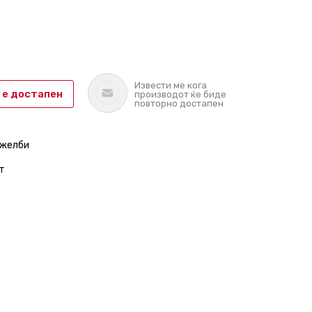
Извести ме кога
 е достапен
производот ќе биде
повторно достапен
 желби
т