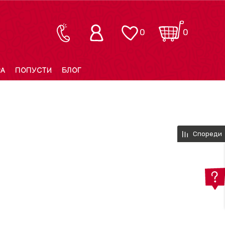
0
0
РА
ПОПУСТИ
БЛОГ
Спореди