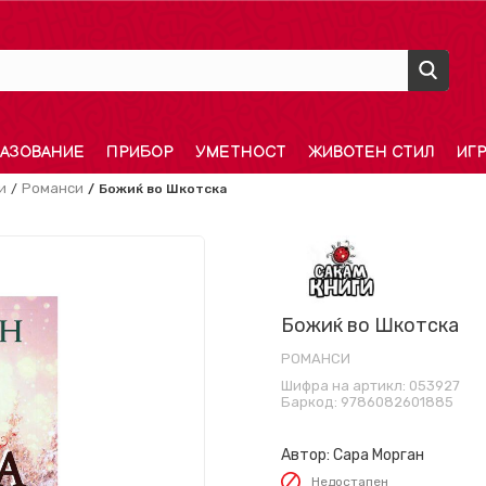
АЗОВАНИЕ
ПРИБОР
УМЕТНОСТ
ЖИВОТЕН СТИЛ
ИГ
и
Романси
Божиќ во Шкотска
Божиќ во Шкотска
РОМАНСИ
Шифра на артикл:
053927
Баркод:
9786082601885
Автор:
Сара Морган
Недостапен