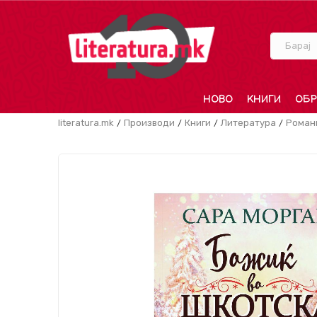
Барај
НОВО
КНИГИ
ОБР
literatura.mk
Производи
Книги
Литература
Роман