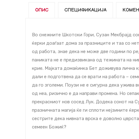
ОПИС
СПЕЦИФИКАЦИЈА
КОМЕН
Во снежните Шкотски Гори, Сузан Мекбрајд со
ќерки доаѓаат дома за празниците и таа со нет
од работа, знае дека не може две години по ре
паниката не е предизвикана од тежината на ни
крие. Мајката домаќинка Бет доживува лична к
дали е подготвена да се врати на работа – сем
да го зголеми. Поузи не е сигурна дека ужива 
од неа, ризично е да направи промена. Но сепа
прекрасниот нов сосед Лук. Додека сонот на С
празничната магија ќе ги сплоти нејзините ќерк
сестрите дека нивната врска е доволно цврста
семеен Божиќ?