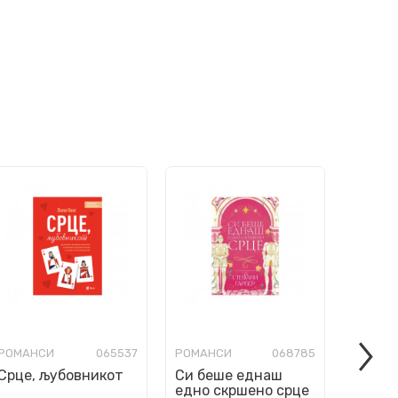
РОМАНСИ
065537
РОМАНСИ
068785
РОМАН
Срце, љубовникот
Си беше еднаш
Мојот
едно скршено срце
одмор