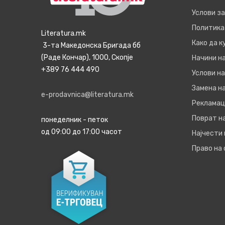
Услови з
Политика
Literatura.mk
Како да 
3-та Македонска Бригада бб
(Раде Кончар), 1000, Скопје
Начини н
+389 76 444 490
Услови на
Замена на
e-prodavnica@literatura.mk
Рекламац
Поврат н
понеделник - петок
од 09:00 до 17:00 часот
Најчести
Право на