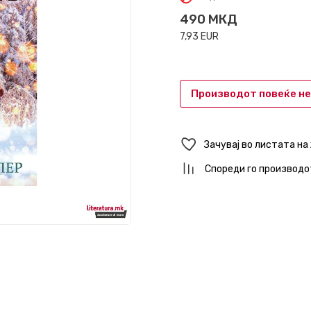
490
МКД
7,93
EUR
Производот повеќе не
Зачувај во листата на
Спореди го производо