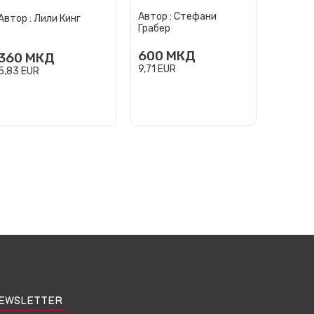
Автор :
Стефани
Автор :
Лили Кинг
Автор :
Грабер
600
МКД
360
МКД
490
9,71
EUR
5,83
EUR
7,93
EU
EWSLETTER