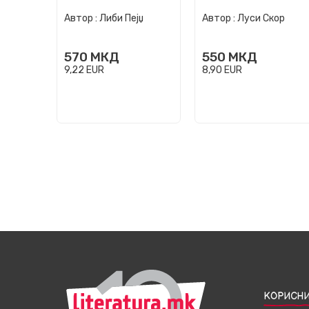
помислам на тебе
светлината
Автор :
Либи Пејџ
Автор :
Луси Скор
570
МКД
550
МКД
9,22
EUR
8,90
EUR
КОРИСНИ