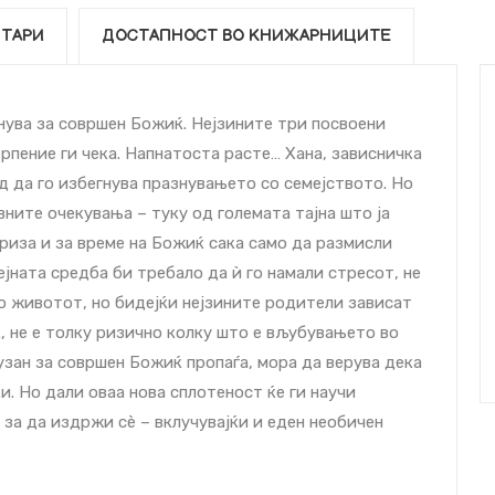
ТАРИ
ДОСТАПНОСТ ВО КНИЖАРНИЦИТЕ
нува за совршен Божиќ. Нејзините три посвоени
рпение ги чека. Напнатоста расте… Хана, зависничка
д да го избегнува празнувањето со семејството. Но
вните очекувања – туку од големата тајна што ја
риза и за време на Божиќ сака само да размисли
ејната средба би требало да ѝ го намали стресот, не
во животот, но бидејќи нејзините родители зависат
к, не е толку ризично колку што е вљубувањето во
узан за совршен Божиќ пропаѓа, мора да верува дека
и. Но дали оваа нова сплотеност ќе ги научи
 за да издржи сѐ – вклучувајќи и еден необичен