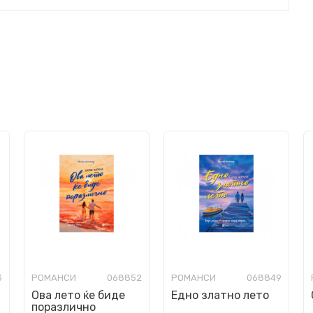
3
РОМАНСИ
068852
РОМАНСИ
068849
Ова лето ќе биде
Едно златно лето
поразлично