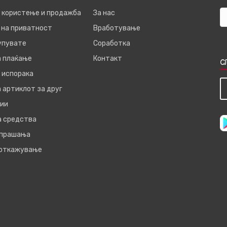
а користење и продажба
За нас
 на приватност
Вработување
купувате
Соработка
а плаќање
Контакт
С
 испорака
 артиклот за друг
ии
а средства
 прашања
 откажување