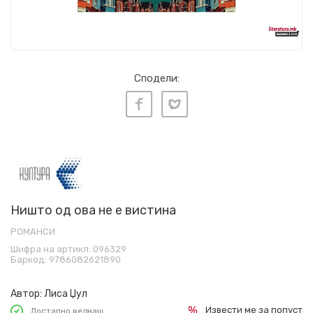
Сподели:
Ништо од ова не е вистина
РОМАНСИ
Шифра на артикл:
096329
Баркод:
9786082621890
Автор:
Лиса Џул
Извести ме за попуст
Достапно веднаш