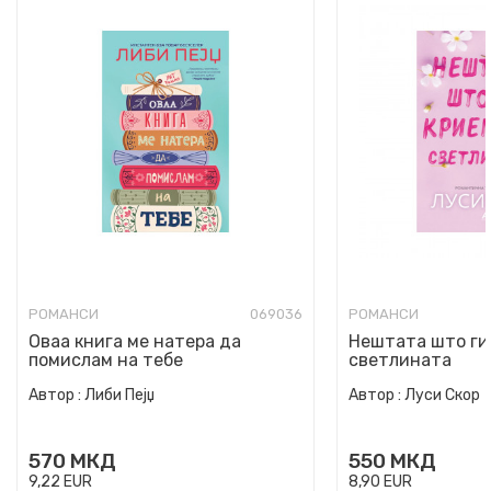
РОМАНСИ
069036
РОМАНСИ
Оваа книга ме натера да
Нештата што ги
помислам на тебе
светлината
Автор :
Либи Пејџ
Автор :
Луси Скор
570
МКД
550
МКД
9,22
EUR
8,90
EUR