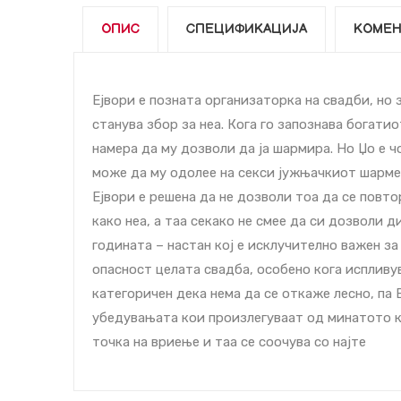
ОПИС
СПЕЦИФИКАЦИЈА
КОМЕН
Ејвори е позната организаторка на свадби, но з
станува збор за неа. Кога го запознава богати
намера да му дозволи да ја шармира. Но Џо е чо
може да му одолее на секси јужњачкиот шармер 
Ејвори е решена да не дозволи тоа да се повто
како неа, а таа секако не смее да си дозволи 
годината – настан кој е исклучително важен за 
опасност целата свадба, особено кога испливув
категоричен дека нема да се откаже лесно, па 
убедувањата кои произлегуваат од минатото ко
точка на вриење и таа се соочува со најте