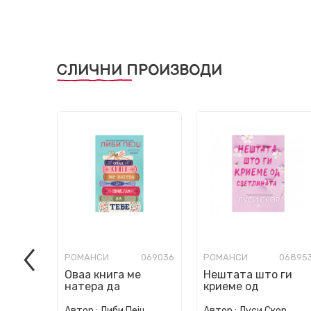
СЛИЧНИ ПРОИЗВОДИ
РОМАНСИ
069036
РОМАНСИ
06895
Оваа книга ме
Нештата што ги
натера да
криеме од
помислам на тебе
светлината
Автор :
Либи Пејџ
Автор :
Луси Скор