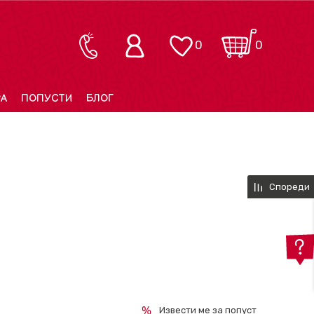
0
0
РА
ПОПУСТИ
БЛОГ
Спореди
Извести ме за попуст