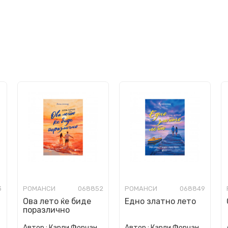
3
РОМАНСИ
068852
РОМАНСИ
068849
Ова лето ќе биде
Едно златно лето
поразлично
Автор :
Карли Форчан
Автор :
Карли Форчан