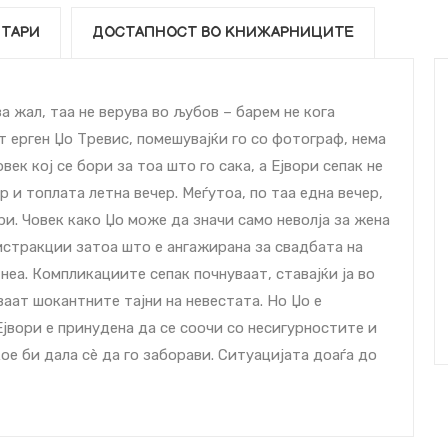
ТАРИ
ДОСТАПНОСТ ВО КНИЖАРНИЦИТЕ
а жал, таа не верува во љубов – барем не кога
от ерген Џо Тревис, помешувајќи го со фотограф, нема
век кој се бори за тоа што го сака, а Ејвори сепак не
и топлата летна вечер. Меѓутоа, по таа една вечер,
ри. Човек како Џо може да значи само неволја за жена
дистракции затоа што е ангажирана за свадбата на
неа. Компликациите сепак почнуваат, ставајќи ја во
аат шокантните тајни на невестата. Но Џо е
Ејвори е принудена да се соочи со несигурностите и
е би дала сѐ да го заборави. Ситуацијата доаѓа до