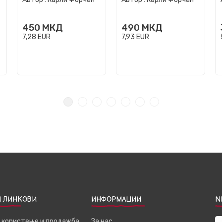
450
МКД
490
МКД
7,28
EUR
7,93
EUR
 ЛИНКОВИ
ИНФОРМАЦИИ
N
а користење и продажба
За нас