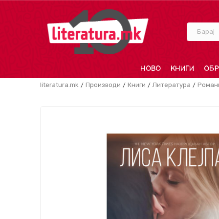
Барај
НОВО
КНИГИ
ОБР
literatura.mk
Производи
Книги
Литература
Роман