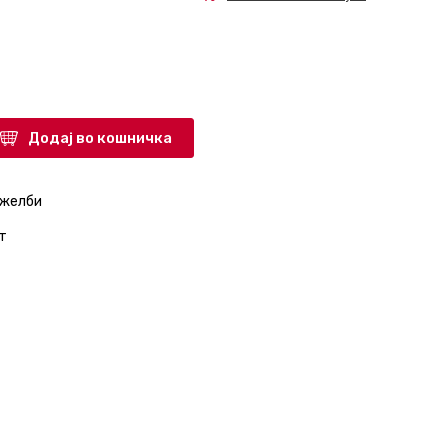
Додај во кошничка
 желби
т