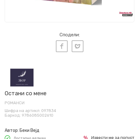
Сподели:
Остани со мене
РОМАНСИ
Шифра на артикл:
097834
Баркод:
9786085002610
Автор:
Беки Вејд
Извести ме за попуст
Достапно веднаш