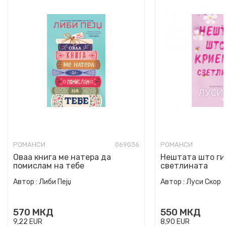
РОМАНСИ
069036
РОМАНСИ
Оваа книга ме натера да
Нештата што ги
помислам на тебе
светлината
Автор :
Либи Пејџ
Автор :
Луси Скор
570
МКД
550
МКД
9,22
EUR
8,90
EUR