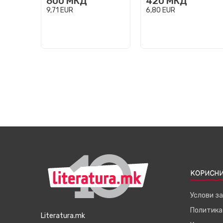
600
МКД
420
МКД
9,71
EUR
6,80
EUR
КОРИСНИ
Услови з
Политика
Literatura.mk