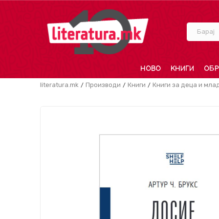
Барај
НОВО
КНИГИ
ОБР
literatura.mk
Производи
Книги
Книги за деца и мла