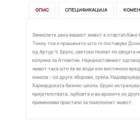
ОПИС
СПЕЦИФИКАЦИЈА
КОМЕН
Замислете дека вашиот живот е стартап.Како б
Токму тоа е прашањето што го поставува Досие
од Артур Ч. Брукс, светски познат по својата 
колумна за Атлантик. Наједноставниот одговор,
живот така што ќе ве води кон вистински вред
смисла - со други зборови, среќа. Надоврзувај
Харвардската бизнис-школа, Брукс истражува к
пријателствата, љубовта и во врските со други
применливи пристапи за поисполнет живот.