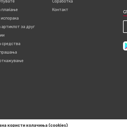
купувате
Соработка
а плаќање
Контакт
С
 испорака
 артиклот за друг
ии
а средства
 прашања
 откажување
ана користи колачиња (cookies)