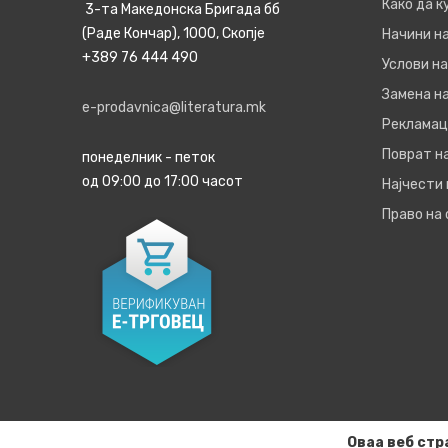
Како да 
3-та Македонска Бригада бб
(Раде Кончар), 1000, Скопје
Начини н
+389 76 444 490
Услови на
Замена на
e-prodavnica@literatura.mk
Рекламац
Поврат н
понеделник - петок
од 09:00 до 17:00 часот
Најчести
Право на
Оваа веб стр