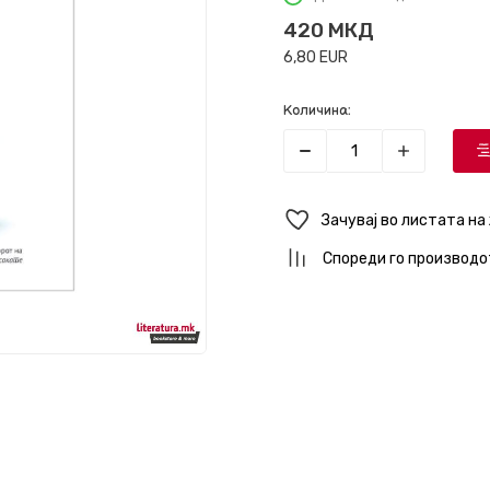
420
МКД
6,80
EUR
Количина:
Зачувај во листата на
Спореди го производо