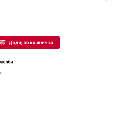
Додај во кошничка
 желби
т