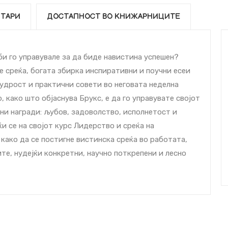
ТАРИ
ДОСТАПНОСТ ВО КНИЖАРНИЦИТЕ
и го управувале за да биде навистина успешен?
 среќа, богата збирка инспиративни и поучни есеи
мудрост и практични совети во неговата неделна
 како што објаснува Брукс, е да го управувате својот
ни награди: љубов, задоволство, исполнетост и
ќи се на својот курс Лидерство и среќа на
ако да се постигне вистинска среќа во работата,
те, нудејќи конкретни, научно поткрепени и лесно