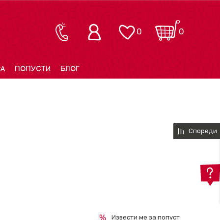
0
0
РА
ПОПУСТИ
БЛОГ
Спореди
Извести ме за попуст