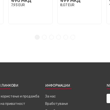
490
МКД
499
МКД
7,93
EUR
8,07
EUR
 ЛИНКОВИ
ИНФОРМАЦИИ
N
а користење и продажба
За нас
 на приватност
Вработување