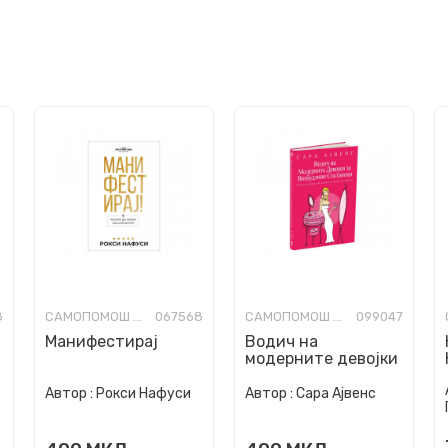
8
САМОПОМОШ И СОВЕТИ
067568
САМОПОМОШ И СОВЕТИ
099047
Манифестирај
Водич на
модерните девојки
за возбудливи
состаноци
Автор :
Рокси Нафуси
Автор :
Сара Ајвенс