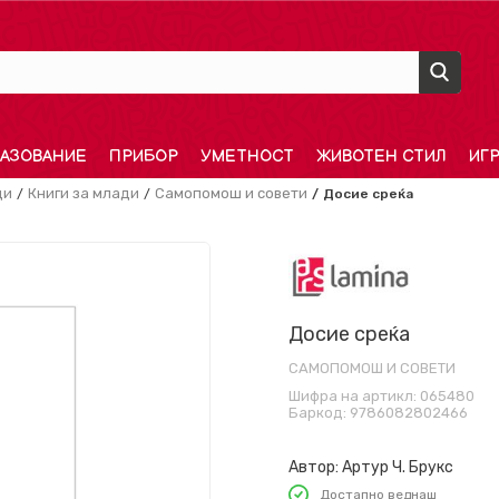
АЗОВАНИЕ
ПРИБОР
УМЕТНОСТ
ЖИВОТЕН СТИЛ
ИГ
ди
Книги за млади
Самопомош и совети
Досие среќа
Досие среќа
САМОПОМОШ И СОВЕТИ
Шифра на артикл:
065480
Баркод:
9786082802466
Автор:
Артур Ч. Брукс
Достапно веднаш