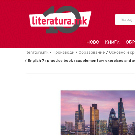
Барај
НОВО
КНИГИ
ОБР
literatura.mk
Производи
Образование
Основно и с
English 7 : practice book : supplementary exercises and ac