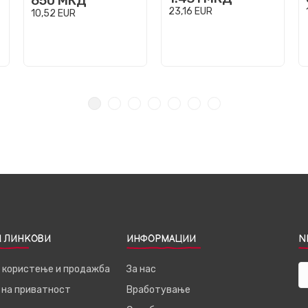
650
МКД
23,16
EUR
10,52
EUR
 ЛИНКОВИ
ИНФОРМАЦИИ
N
а користење и продажба
За нас
 на приватност
Вработување