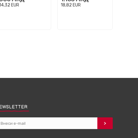
649
14,32
EUR
18,82
EUR
10,50
E
EWSLETTER