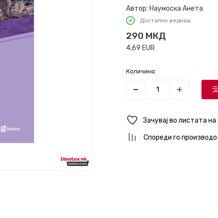
Автор:
Наумоска Анета
Достапно веднаш
290
МКД
4,69
EUR
Количина:
Зачувај во листата на
Спореди го производо