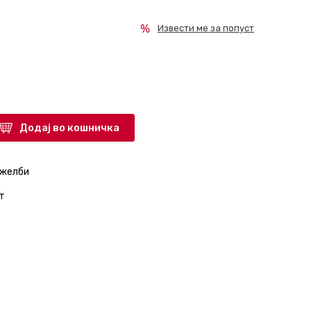
Извести ме за попуст
Додај во кошничка
 желби
т