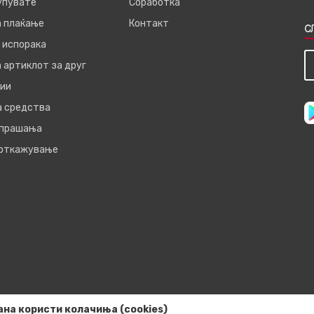
купувате
Соработка
а плаќање
Контакт
С
 испорака
 артиклот за друг
ии
а средства
 прашања
 откажување
ана користи колачиња (cookies)