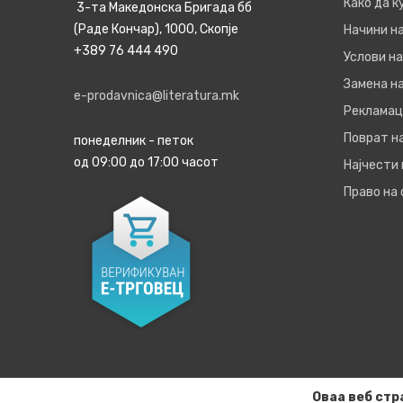
Како да 
3-та Македонска Бригада бб
(Раде Кончар), 1000, Скопје
Начини н
+389 76 444 490
Услови на
Замена на
e-prodavnica@literatura.mk
Рекламац
Поврат н
понеделник - петок
од 09:00 до 17:00 часот
Најчести
Право на
Оваа веб стр