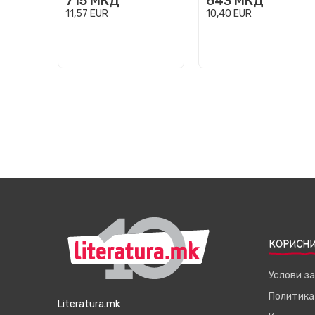
715
МКД
643
МКД
11,57
EUR
10,40
EUR
КОРИСНИ
Услови з
Политика
Literatura.mk