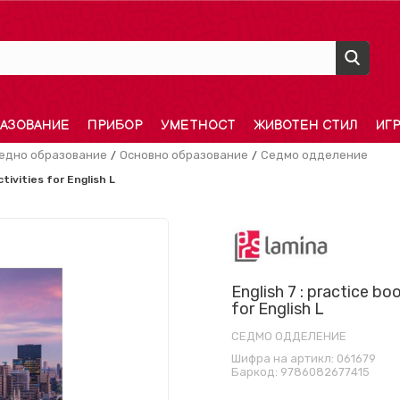
АЗОВАНИЕ
ПРИБОР
УМЕТНОСТ
ЖИВОТЕН СТИЛ
ИГ
редно образование
Основно образование
Седмо одделение
tivities for English L
English 7 : practice bo
for English L
СЕДМО ОДДЕЛЕНИЕ
Шифра на артикл:
061679
Баркод:
9786082677415