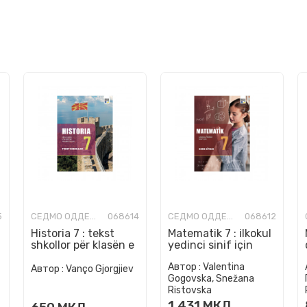
5
СЕДМО ОДДЕЛЕНИЕ
068614
СЕДМО ОДДЕЛЕНИЕ
068612
Historia 7 : tekst
Matematik 7 : ilkokul
shkollor për klasën e
yedinci sinif için
shtatë në arsimin
ders kitabi
Автор :
Valentina
fillor
Автор :
Vanço Gjorgjiev
Gogovska, Snežana
Ristovska
1.431
МКД