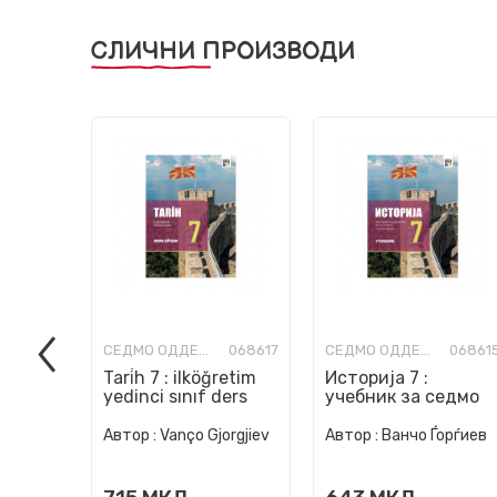
СЛИЧНИ ПРОИЗВОДИ
СЕДМО ОДДЕЛЕНИЕ
068617
СЕДМО ОДДЕЛЕНИЕ
06861
Tari̇h 7 : ilköğretim
Историја 7 :
yedinci sınıf ders
учебник за седмо
kitabı
одделение во
основно
Автор :
Vanço Gjorgjiev
Автор :
Ванчо Ѓорѓиев
образование