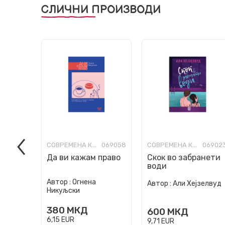
СЛИЧНИ ПРОИЗВОДИ
СОВРЕМЕНА КНИЖЕВНОСТ
069058
СОВРЕМЕНА КНИЖЕВНОСТ
06902
Да ви кажам право
Скок во забранети
води
Автор :
Огнена
Автор :
Али Хејзелвуд
Никуљски
380
МКД
600
МКД
6,15
EUR
9,71
EUR