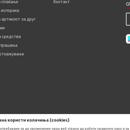
а плаќање
Контакт
С
 испорака
 артиклот за друг
ии
а средства
 прашања
 откажување
ана користи колачиња (cookies)
отребуваме за да овозможиме оваа веб страна да работи правилно како и за 