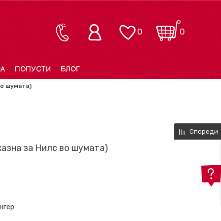
0
0
РА
ПОПУСТИ
БЛОГ
во шумата)
Спореди
иказна за Нилс во шумата)
нгер