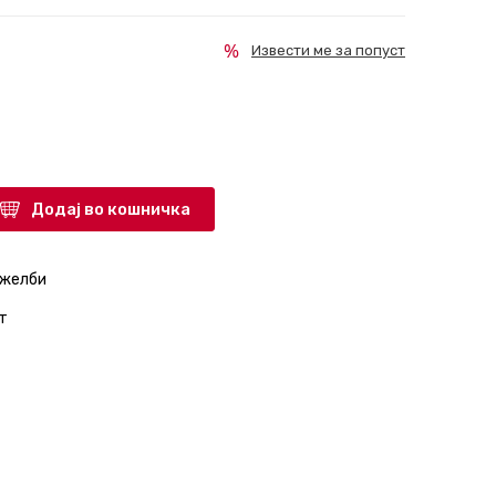
Извести ме за попуст
Додај во кошничка
 желби
т