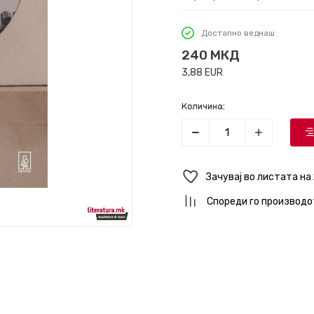
Достапно веднаш
240
МКД
3,88
EUR
Количина:
Зачувај во листата на
Спореди го производо