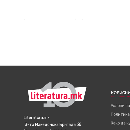
КОРИСНИ
Услови з
Политика
Literatura.mk
Како да 
3-та Македонска Бригада бб