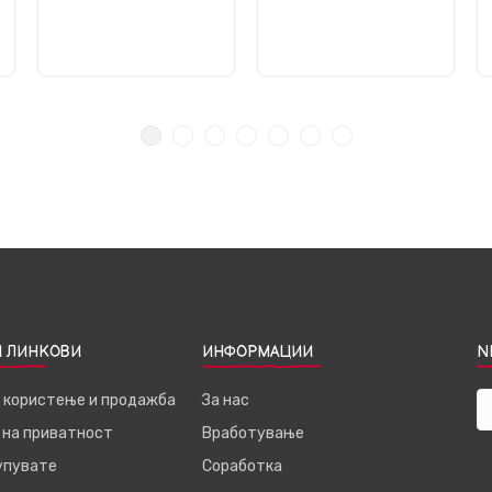
 ЛИНКОВИ
ИНФОРМАЦИИ
N
а користење и продажба
За нас
 на приватност
Вработување
купувате
Соработка