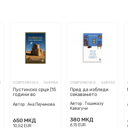
3
СОВРЕМЕНА КНИЖЕВНОСТ
068984
СОВРЕМЕНА КНИЖЕВНОСТ
068960
Пустинско срце (15
Пред да избледи
години во
сеќавањето
Авганистан)
Автор :
Тошиказу
Автор :
Ана Пејчинова
Кавагучи
380
МКД
650
МКД
6,15
EUR
10,52
EUR