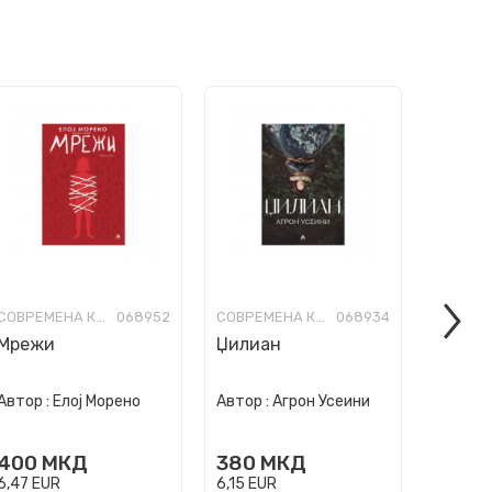
СОВРЕМЕНА КНИЖЕВНОСТ
068952
СОВРЕМЕНА КНИЖЕВНОСТ
068934
Мрежи
Џилиан
Свадб
„Шанз
Автор :
Елој Морено
Автор :
Агрон Усеини
Автор :
400
МКД
380
МКД
450
6,47
EUR
6,15
EUR
7,28
EU