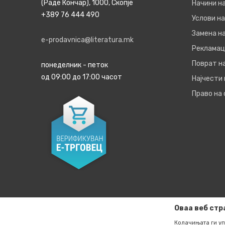
(Раде Кончар), 1000, Скопје
Начини н
+389 76 444 490
Услови на
Замена на
e-prodavnica@literatura.mk
Рекламац
Поврат н
понеделник - петок
од 09:00 до 17:00 часот
Најчести
Право на
Оваа веб стр
Колачињата ги уп