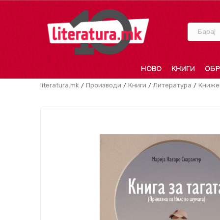
Барај
НОВО
КНИГИ
ОБР
literatura.mk
Производи
Книги
Литература
Книже