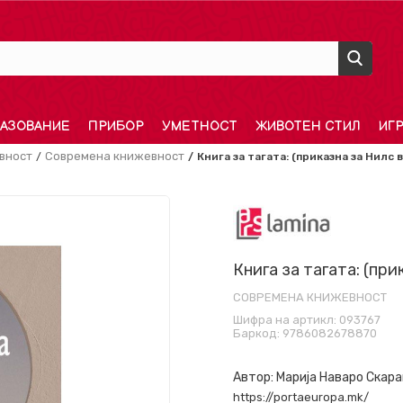
АЗОВАНИЕ
ПРИБОР
УМЕТНОСТ
ЖИВОТЕН СТИЛ
ИГ
вност
Современа книжевност
Книга за тагата: (приказна за Нилс 
Книга за тагата: (пр
СОВРЕМЕНА КНИЖЕВНОСТ
Шифра на артикл:
093767
Баркод:
9786082678870
Автор:
Марија Наваро Скара
https://portaeuropa.mk/