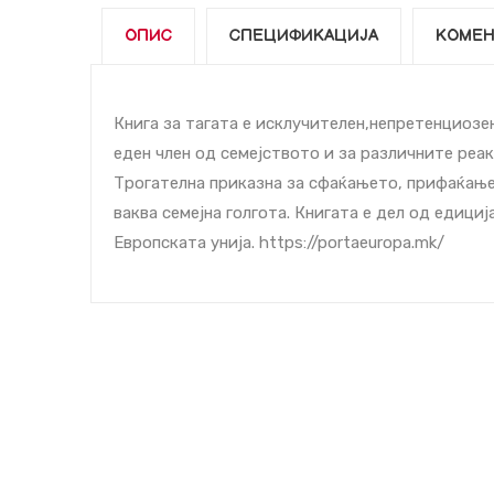
ОПИС
СПЕЦИФИКАЦИЈА
КОМЕН
Книга за тагата е исклучителен,непретенциозе
еден член од семејството и за различните реа
Трогателна приказна за сфаќањето, прифаќање
ваква семејна голгота. Книгата е дел од едици
Европската унија. https://portaeuropa.mk/