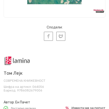
Сподели:
Том Лејк
СОВРЕМЕНА КНИЖЕВНОСТ
Шифра на артикл:
064056
Баркод:
9786082679006
Автор:
Ен Пачет
Извести ме за попуст
Достапно веднаш