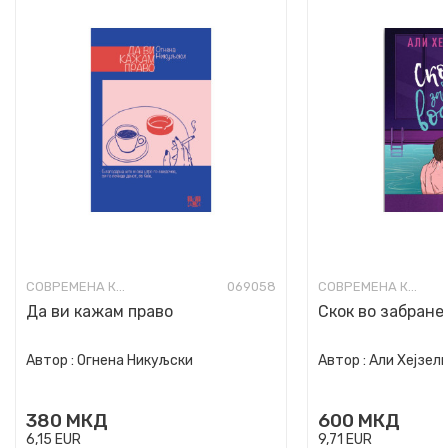
СОВРЕМЕНА КНИЖЕВНОСТ
069058
СОВРЕМЕНА КНИЖЕВНОСТ
Да ви кажам право
Скок во забране
Автор :
Огнена Никуљски
Автор :
Али Хејзел
380
МКД
600
МКД
6,15
EUR
9,71
EUR