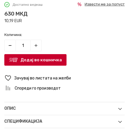
Извести ме за попуст
Достапно веднаш
630
МКД
10,19
EUR
Количина:
Додај во кошничка
Зачувај во листата на желби
Спореди го производот
ОПИС
СПЕЦИФИКАЦИЈА