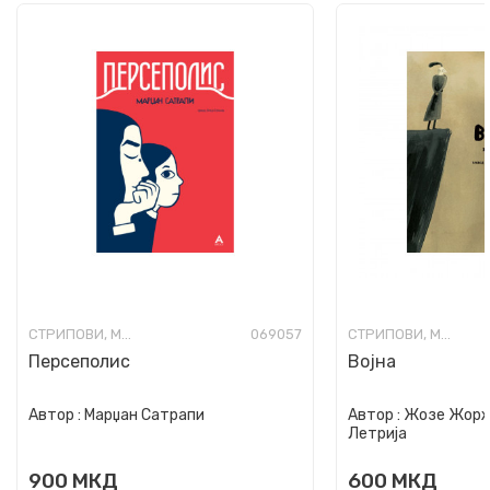
СТРИПОВИ, МАНГА И ГРАФИЧКИ НОВЕЛИ
069057
СТРИПОВИ, МАНГА И ГРАФИЧКИ НОВЕЛИ
Персеполис
Војна
Автор :
Марџан Сатрапи
Автор :
Жозе Жорж 
Летрија
900
МКД
600
МКД