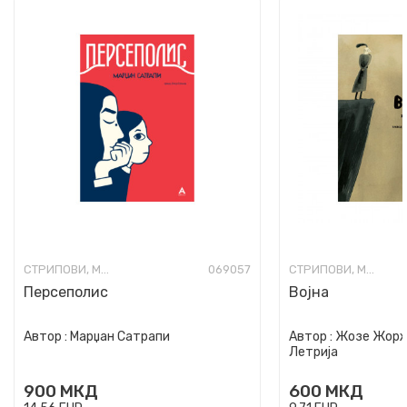
СТРИПОВИ, МАНГА И ГРАФИЧКИ НОВЕЛИ
069057
СТРИПОВИ, МАНГА И ГРАФИЧКИ НОВЕЛИ
Персеполис
Војна
Автор :
Марџан Сатрапи
Автор :
Жозе Жорж 
Летрија
900
МКД
600
МКД