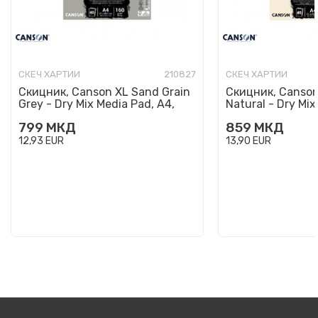
СКЕЧ ХАРТИИ
210827
СКЕЧ ХАРТИИ
Скицник, Canson XL Sand Grain
Скицник, Canson
Grey - Dry Mix Media Pad, A4,
Natural - Dry Mix
160 g/m², 40 лист...
160 g/m², 40 л...
799
МКД
859
МКД
12,93
EUR
13,90
EUR