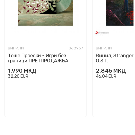
ВИНИЛИ
068957
ВИНИЛИ
Тоше Проески - Игри без
Винил, Stranger 
граници ПРЕТПРОДАЖБА
O.S.T.
1.990
МКД
2.845
МКД
32,20
EUR
46,04
EUR