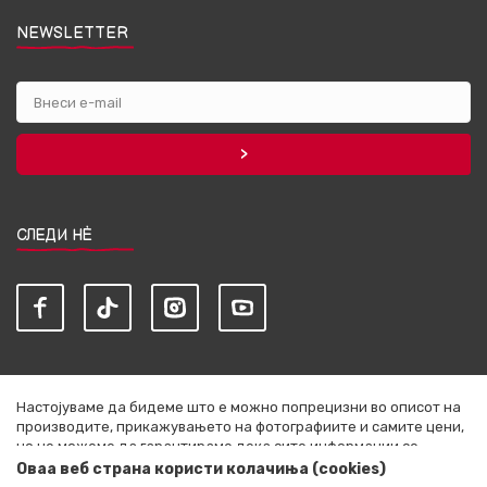
NEWSLETTER
СЛЕДИ НЀ
Настојуваме да бидеме што е можно попрецизни во описот на
производите, прикажувањето на фотографиите и самите цени,
но не можеме да гарантираме дека сите информации се
комплетни и без грешки. Сите артикли прикажани на сајтот се
Оваа веб страна користи колачиња (cookies)
дел од нашата понуда и не се подразбира дека се достапни во