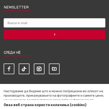
NEWSLETTER
СЛЕДИ НЀ
Настојуваме да бидеме што е можно попрецизни во описот на
производите, прикажувањето на фотографиите и самите цени,
но не можеме да гарантираме дека сите информации се
комплетни и без грешки. Сите артикли прикажани на сајтот се
Оваа веб страна користи колачиња (cookies)
дел од нашата понуда и не се подразбира дека се достапни во