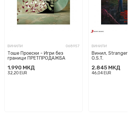
ВИНИЛИ
068957
ВИНИЛИ
Тоше Проески - Игри без
Винил, Stranger 
граници ПРЕТПРОДАЖБА
O.S.T.
1.990
МКД
2.845
МКД
32,20
EUR
46,04
EUR