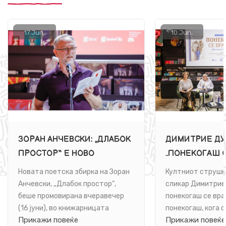
17.
Jun.
10.
Jun.
ЗОРАН АНЧЕВСКИ: „ДЛАБОК
ДИМИТРИЕ ДУ
ПРОСТОР“ Е НОВО
„ПОНЕКОГАШ С
ПОЕТСКО ПАТУВАЊЕ ВО
Е РОМАН ЗА 
Новата поетска збирка на Зоран
Култниот струшк
БЕСКОНЕЧНОСТА НА
Анчевски, „Длабок простор“,
сликар Димитрие
ЈАЗИКОТ И НА БИТИЕТО
беше промовирана вчеравечер
понекогаш се вра
(16 јуни), во книжарницата
понекогаш, кога о
Прикажи повеќе
Прикажи повеќе
„Литература.мк“ во ...
книга. Се врати и 