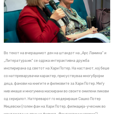
Во текот на вчерашниот ден на штандот на „Арс Ламина“ и
„Литература.мк“ се одржа интерактивна дружба
инспирирана од светот на Хари Потер. На настанот, кој беше
со натпреварувачки карактер, присуствуваа многубројни
деца, фанови на книгите и филмовите за Хари Потер. Меѓу
нив имаше и многумина маскирани во своите омилени ликови
од серијалот. Натпреварот го модерираше Сашко Потер
Мицевски (голем фан на Хари Потер, филмаџија-учесник во