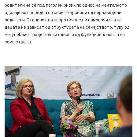
родители не се под поголем ризик по однос на менталното
здравје во споредба со своите врсници од неразведени
родители. Степенот на невротичност и самопочитта на
децата не зависат од структурата на семејството, туку од
меѓусебниот родителски однос и од функционалноста на
семејството.