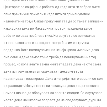
Центарот за социјална работа, од каде што ги собрав сите
овие практични примери и каде што ги применувавме
најновите методи. Сакав преку книгата да останат запишани
како доказ дека во Македонија постои традиција да се
работи со оваа проблематика. Кога луѓето се во некаков
стрес, каков што е разводот, потребна им е стручна
поддршка. Кога поминуваме низ некоја криза мислиме дека
сме сами и дека самостојно треба да поминуваме низ тој
процес, но кога имате ваква книга гледате дека не сте сами,
дека истражувањата покажуваат дека луѓето ја
надминуваат оваа криза. Дека и непријатните емоции се дел
од разводот. Искуството ни покажува дека децата некако
немаат шанса да зборуваат за своите емоции. Се случувало
често деца на школска возраст да не споделуваат, дури ни