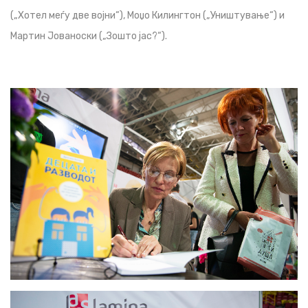
(„Хотел меѓу две војни“), Мoџо Килингтон („Уништување“) и
Мартин Јованоски („Зошто јас?“).