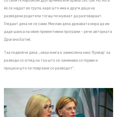
со своите најблиски другарчиња или браќа/сестри. Но, кога
ќе се најдат во група, каде што има и други деца на
разведени родители тогаш почнуваат да разговараат.
Гледаат дека не се сами. Мислам дека државата мора да им
даде шанса на овие превентивни програми – рече авторката
Драгана Батиќ.
Таа подвлече дека: „оваа книга е замислена како ’буквар‘ за
разводи со оглед на тоа што се занимава со појави и
процеси што се поврзани со разводот“.