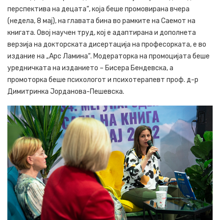
перспектива на децата“, која беше промовирана вчера
(недела, 8 мај), на главата бина во рамките на Саемот на
книгата. Овој научен труд, кој е адаптирана и дополнета
верзија на докторската дисертација на професорката, е во
издание на „Арс Ламина“. Модераторка на промоцијата беше
уредничката на изданието – Бисера Бендевска, а
промоторка беше психологот и психотерапевт проф. д-р
Димитринка Јорданова-Пешевска.