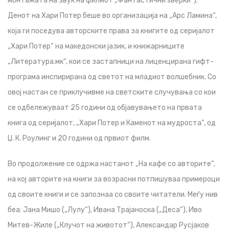
монтажата на звук на филмот „Фантастични ѕверки“).
Денот на Хари Потер беше во организација на „Арс Ламина“,
која ги поседува авторските права за книгите од серијалот
„Хари Потер“ на македонски јазик, и книжарниците
„Литература.мк“, кои се застапници на лиценцирана гифт-
програма инспирирана од светот на младиот волшебник. Со
овој настан се приклучивме на светските случувања со кои
се одбележуваат 25 години од објавувањето на првата
книга од серијалот, „Хари Потер и Каменот на мудроста“, од
Џ. К. Роулинг и 20 години од првиот филм.
Во продолжение се одржа настанот „На кафе со авторите“,
на кој авторите на книги за возрасни потпишуваа примероци
од своите книги и се запознаа со своите читатели. Меѓу нив
беа: Јана Мишо („Лулу“), Ивана Трајаноска („Деса“), Иво
Митев-Жиле („Клучот на животот“), Александар Русјаков