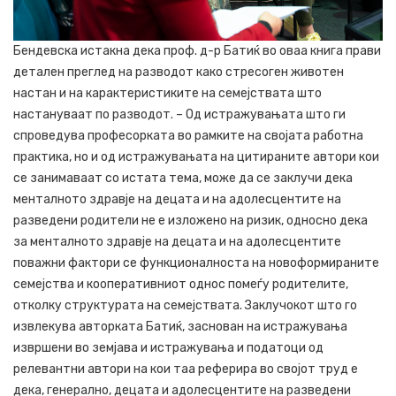
Бендевска истакна дека проф. д-р Батиќ во оваа книга прави
детален преглед на разводот како стресоген животен
настан и на карактеристиките на семејствата што
настануваат по разводот. – Од истражувањата што ги
спроведува професорката во рамките на својата работна
практика, но и од истражувањата на цитираните автори кои
се занимаваат со истата тема, може да се заклучи дека
менталното здравје на децата и на адолесцентите на
разведени родители не е изложено на ризик, односно дека
за менталното здравје на децата и на адолесцентите
поважни фактори се функционалноста на новоформираните
семејства и кооперативниот однос помеѓу родителите,
отколку структурата на семејствата. Заклучокот што го
извлекува авторката Батиќ, заснован на истражувања
извршени во земјава и истражувања и податоци од
релевантни автори на кои таа реферира во својот труд е
дека, генерално, децата и адолесцентите на разведени