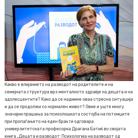
Какво е влијанието на разводот на родителите и на
семејната структура врз менталното здравје на децата и на
адолесцентите? Како да се надмине оваа стресна ситуација
и да се продолжи со нормален живот? Овие и уште многу
значајни прашања за психолошката состојба на потомците
при пропаѓањето на еден брак ги одговара
универзитетската професорка Драгана Батиќ во својата
книга „Децата и разводот: Психологија на разводот од