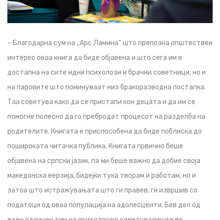
– Благодарна сум на „Арс Ламина“ што препозна општествен
интерес оваа книга да биде објавена и што сега им е
достапна на сите идни психолози и брачни советници, но и
на паровите што поминуваат низ бракоразводна постапка.
Таа советува како да се пристапи кон децата и да им се
помогне полесно да го пребродат процесот на разделба на
родителите. Книгата е приспособена да биде поблиска до
пошироката читачка публика. Книгата првично беше
објавена на српски јазик, па ми беше важно да добие своја
македонска верзија, бидејќи тука творам и работам, но и
затоа што истражувањата што ги правев, ги извршив со
податоци од оваа популација на адолесценти. Бев дел од
еден одличен тим на психолошко советувалиште во