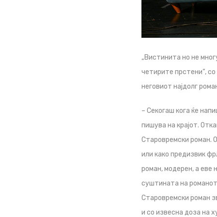
„Вистинита но не мног
четирите прстени“, со
неговиот најдолг роман,
– Секогаш кога ќе нап
пишува на крајот. Отка
Старовремски роман. О
или како предизвик фр
роман, модерен, а еве 
суштината на романот 
Старовремски роман зв
и со извесна доза на х