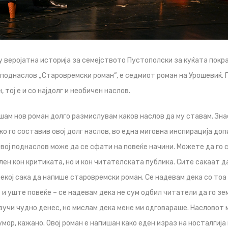
у веројатна историја за семејството Пустополски за куќата покра
 поднаслов „Старовремски роман“, е седмиот роман на Урошевиќ. П
 тој е и со најдолг и необичен наслов.
ишам нов роман долго размислувам каков наслов да му ставам. Зна
ко го составив овој долг наслов, во една миговна инспирација до
вој поднаслов може да се сфати на повеќе начини. Можете да го 
лен кон критиката, но и кон читателската публика. Сите сакаат 
некој сака да напише старовремски роман. Се надевам дека со тоа
и уште повеќе – се надевам дека не сум одбил читатели да го зем
учи чудно денес, но мислам дека мене ми одговараше. Насловот
умор, кажано. Овој роман е напишан како еден израз на носталгија