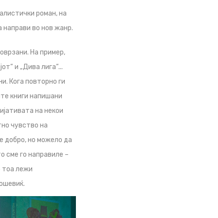
алистички роман, на
а направи во нов жанр.
поврзани. На пример,
т“ и „Дива лига“...
и. Кога повторно ги
ите книги напишани
ијативата на некои
тно чувство на
е добро, но можело да
о сме го направиле –
о тоа лежи
ошевиќ.