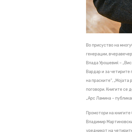
Во присуство на многу
генерации, вчеравечер
Влада Урошевиќ – „Вис
Вардар и за четирите 
на праските“, „Мојата 
поговори. Книгите се д
„Арс Ламина – публика
Промотори на книгите 
Владимир Мартиновски
уредникот на четирите