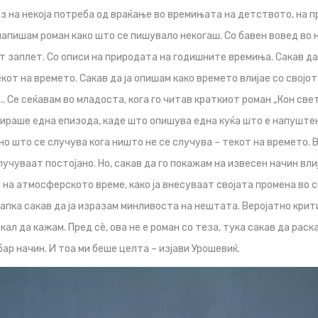
аз на некоја потреба од враќање во времињата на детството, на п
напишам роман како што се пишувало некогаш. Со бавен вовед во 
т заплет. Со описи на природата на годишните времиња. Сакав д
кот на времето. Сакав да ја опишам како времето влијае со својот
. Се сеќавам во младоста, кога го читав краткиот роман „Кон све
нираше една епизода, каде што опишува една куќа што е напуште
но што се случува кога ништо не се случува – текот на времето. 
лучуваат постојано. Но, сакав да го покажам на извесен начин вли
 на атмосферското време, како ја внесуваат својата промена во
тапка сакав да ја изразам минливоста на нештата. Веројатно кри
ал да кажам. Пред сè, ова не е роман со теза, тука сакав да раск
ар начин. И тоа ми беше целта – изјави Урошевиќ.