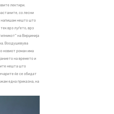
рвите лектири.
настаните, со лесни
а напишам нешто што
 тек врз луѓето, врз
тилникот“ на Вирџинија
на. Воодушевува
Во новиот роман има
јанието на времето и
 сите нешта што
тичарите ќе се обидат
ажам една приказна, на