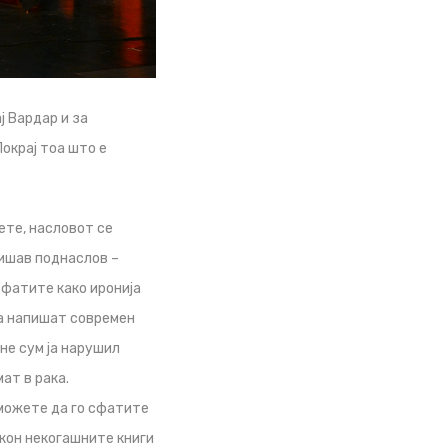
ј Вардар и за
окрај тоа што е
ете, насловот се
пишав поднаслов –
сфатите како иронија
да напишат современ
 не сум ја нарушил
ат в рака.
 можете да го сфатите
 кон некогашните книги