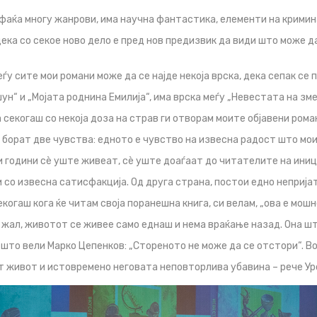
фаќа многу жанрови, има научна фантастика, елементи на кримин
 дека со секое ново дело е пред нов предизвик да види што може д
ѓу сите мои романи може да се најде некоја врска, дека сепак се 
ун“ и „Мојата роднина Емилија“, има врска меѓу „Невестата на змејо
 секогаш со некоја доза на страв ги отворам моите објавени роман
 борат две чувства: едното е чувство на извесна радост што мо
 години сѐ уште живеат, сѐ уште доаѓаат до читателите на иниц
и со извесна сатисфакција. Од друга страна, постои едно неприја
когаш кога ќе читам своја поранешна книга, си велам, „ова е мошн
за жал, животот се живее само еднаш и нема враќање назад. Она шт
о што вели Марко Цепенков: „Стореното не може да се отстори“. В
т живот и истовремено неговата неповторлива убавина – рече Ур