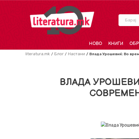
Барај
НОВО
КНИГИ
ОБР
literatura.mk
Блог
Настани
Влада Урошевиќ: Во врем
ВЛАДА УРОШЕВИ
СОВРЕМЕН