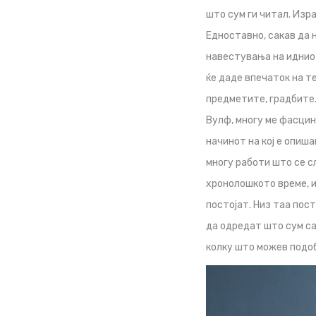
што сум ги читал. Изр
Едноставно, сакав да 
навестувања на иднио
ќе даде впечаток на те
предметите, градбите..
Вулф, многу ме фасци
начинот на кој е опиша
многу работи што се с
хронолошкото време, и
постојат. Низ таа пос
да одредат што сум сак
колку што можев подоб