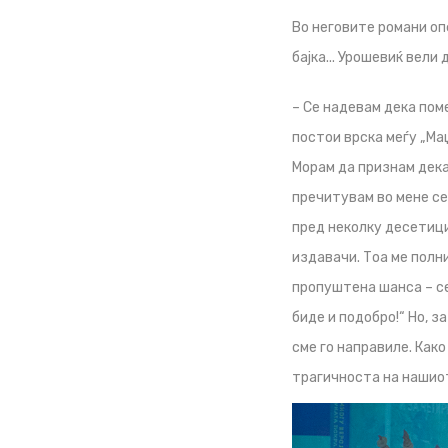
Во неговите романи оп
бајка... Урошевиќ вели
– Се надевам дека поме
постои врска меѓу „Маџ
Морам да признам дека
пречитувам во мене се
пред неколку десетици
издавачи. Тоа ме полн
пропуштена шанса – се
биде и подобро!“ Но, 
сме го направиле. Как
трагичноста на нашио