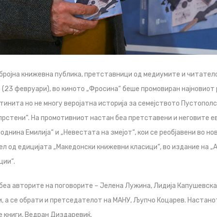
бројна книжевна публика, претставници од медиумите и читател
 (23 февруари), во киното „Фросина“ беше промовиран најновиот
тинита но не многу веројатна историја за семејството Пустополск
прстени“. На промотивниот настан беа претставени и неговите е
роднина Емилија“ и „Невестата на змејот“, кои се реобјавени во но
ел од едицијата „Македонски книжевни класици“, во издание на „А
ции“.
беа авторите на поговорите – Јелена Лужина, Лидија Капушевск
, а се обрати и претседателот на МАНУ, Љупчо Коцарев. Настано
 книги, Ведран Диздаревиќ.