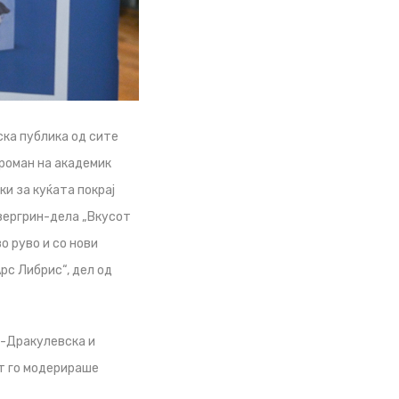
ска публика од сите
 роман на академик
и за куќата покрај
вергрин-дела „Вкусот
во руво и со нови
рс Либрис“, дел од
а-Дракулевска и
т го модерираше