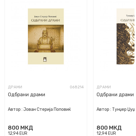
ДРАМИ
068214
ДРАМИ
Одбрани драми
Одбрани драми
Автор :
Јован Стерија Поповиќ
Автор :
Тунџер Џуџ
800
МКД
800
МКД
12,94
EUR
12,94
EUR