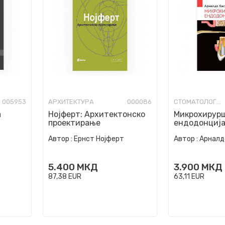
005953
АРХИТЕКТУРА
000086
СТОМАТОЛОГИЈА
а
Нојферт: Архитектонско
Микрохирур
проектирање
ендодонциј
Автор :
Ернст Нојферт
Автор :
Арналд
5.400
МКД
3.900
МКД
87,38
EUR
63,11
EUR