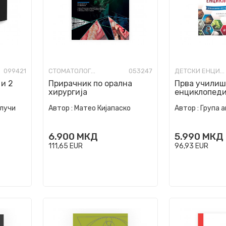
099421
СТОМАТОЛОГИЈА
053247
ДЕТСКИ ЕНЦИКЛОПЕДИИ И АТЛАСИ
 и 2
Прирачник по орална
Прва учили
хирургија
енциклопеди
лучи
Автор :
Матео Кијапаско
Автор :
Група 
6.900
МКД
5.990
МКД
111,65
EUR
96,93
EUR