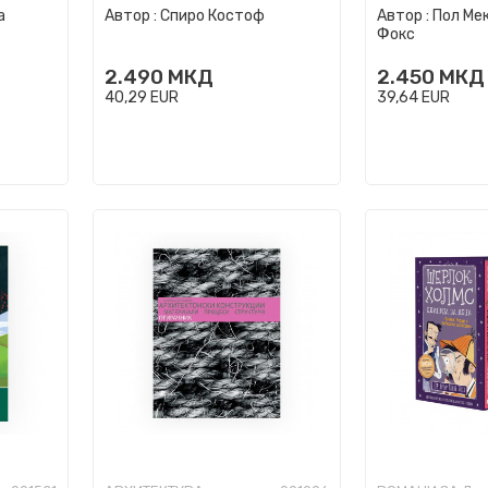
а
Автор :
Спиро Костоф
Автор :
Пол Ме
споредни сос
Фокс
2.490
МКД
2.450
МКД
40,29
EUR
39,64
EUR