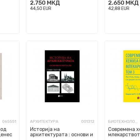
2.750
МКД
2.650
МКД
44,50
EUR
42,88
EUR
065551
АРХИТЕКТУРА
001312
БИОТЕХНОЛОГИЈА
 од
Историја на
Современа х
денес
архитектурата : основи и
млекарството
ритуали
Лактоза, вод