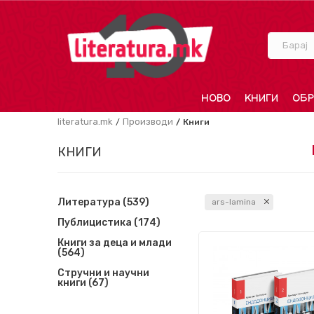
Барај
НОВО
КНИГИ
ОБР
literatura.mk
Производи
Книги
КНИГИ
Литература
(539)
ars-lamina
Публицистика
(174)
Книги за деца и млади
(564)
Стручни и научни
книги
(67)