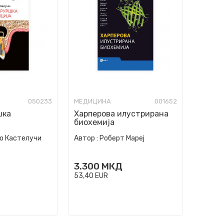
050233
МЕДИЦИНА
001652
шка
Харперова илустрирана
а
биохемија
о Кастелучи
Автор :
Роберт Мареј
3.300
МКД
53,40
EUR