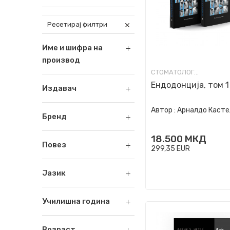
Ресетирај филтри
Име и шифра на
производ
СТОМАТОЛОГИЈА
Ендодонција, том 1
Издавач
Автор :
Арналдо Касте
Бренд
18.500
МКД
Повез
299,35
EUR
Јазик
Училишна година
Возраст