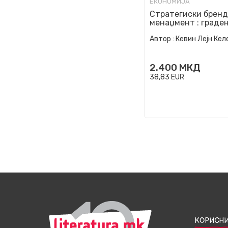
ЕКОНОМИЈА
Стратегиски бренд
менаџмент : граде
мерење и управува
Автор :
Кевин Лејн Кел
капиталот на бр...
2.400
МКД
38,83
EUR
КОРИСНИ