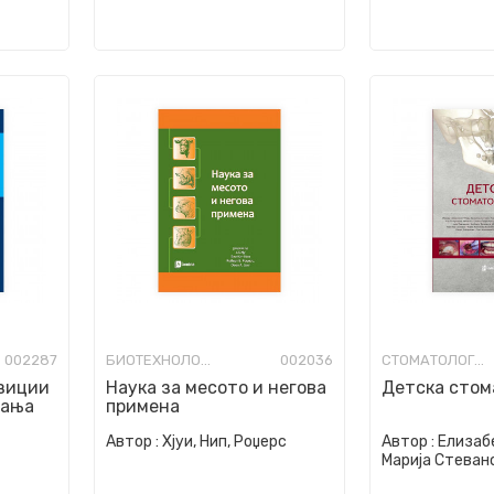
002287
БИОТЕХНОЛОГИЈА
002036
СТОМАТОЛОГИЈА
зиции
Наука за месото и негова
Детска стом
вања
примена
Автор :
Хјуи, Нип, Роџерс
Автор :
Елизабе
Марија Стеван