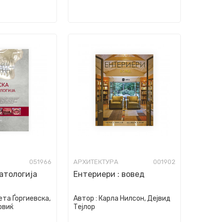
051966
АРХИТЕКТУРА
001902
атологија
Ентериери : вовед
та Ѓоргиевска,
Автор :
Карла Нилсон, Дејвид
овиќ
Тејлор