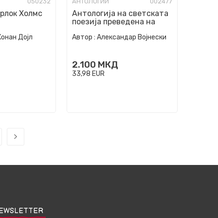
050232
АНТОЛОГИИ
002477
рлок Холмс
Антологија на светската
поезија преведена на
македонски јазик. Т. 4,
Конан Дојл
Автор :
Александар Војнески
XVIII ве...
2.100
МКД
33,98
EUR
EWSLETTER