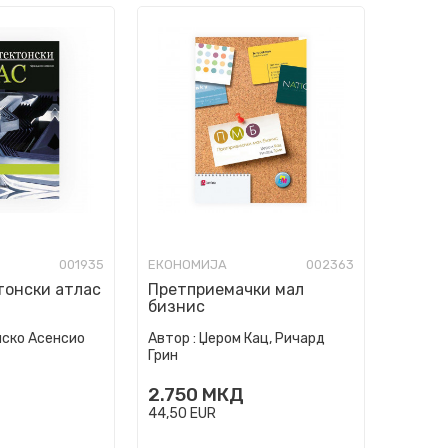
001935
ЕКОНОМИЈА
002363
тонски атлас
Претприемачки мал
бизнис
ско Асенсио
Автор :
Џером Кац, Ричард
Грин
2.750
МКД
44,50
EUR