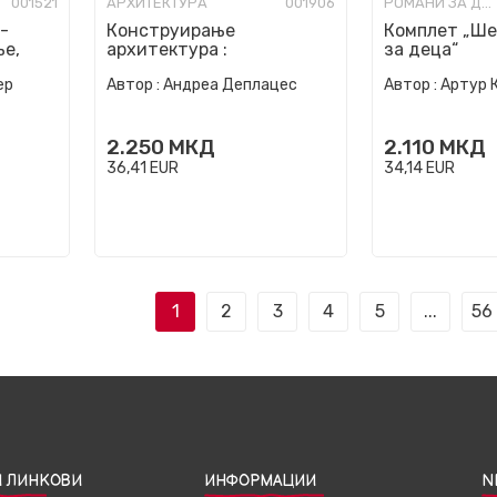
001521
АРХИТЕКТУРА
001906
РОМАНИ ЗА ДЕЦА
-
Конструирање
Комплет „Ше
ње,
архитектура :
за деца“
ње со
материјали, процеси,
ер
Автор :
Андреа Деплацес
Автор :
Артур 
структури : прирачник
2.250
МКД
2.110
МКД
36,41
EUR
34,14
EUR
1
2
3
4
5
...
56
 ЛИНКОВИ
ИНФОРМАЦИИ
N