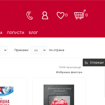
0
0
РА
ПОПУСТИ
БЛОГ
Прикажи
по страна
Спореди
1344
производи
Избриши филтри