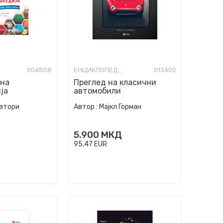
004808
ЕНЦИКЛОПЕДИИ И ЛЕКСИКОНИ
013402
шна
Преглед на класични
ја
автомобили
автори
Автор :
Мајкл Горман
5.900
МКД
95,47
EUR