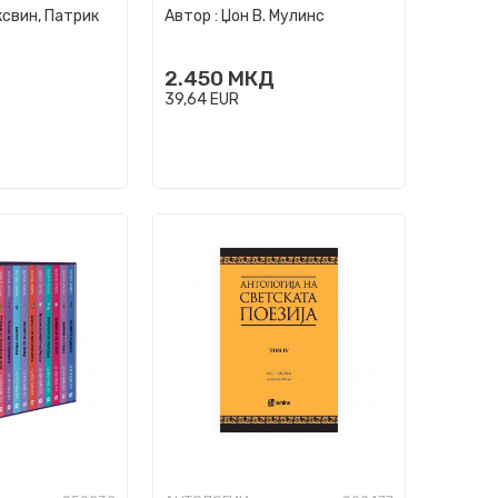
ксвин, Патрик
Автор :
Џон В. Мулинс
т...
2.450
МКД
39,64
EUR