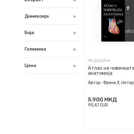
Димензија
Боја
Големина
МЕДИЦИНА
Цена
Атлас на човечкат
анатомија
Автор :
Френк Х. Нетер
5.900
МКД
95,47
EUR