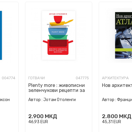
004774
ГОТВАЧИ
047775
АРХИТЕКТУРА
Plenty more : живописни
Нов архитек
зеленчукови рецепти за
изобилство од вкусови
иксон
Автор :
Јотам Отоленги
Автор :
Франци
2.900
МКД
2.800
МКД
46,93
EUR
45,31
EUR