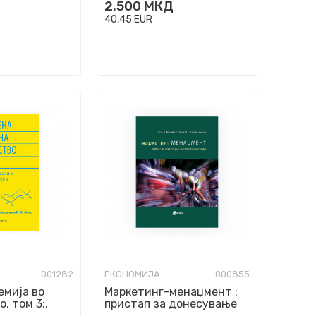
2.500
МКД
40,45
EUR
001282
ЕКОНОМИЈА
000855
емија во
Маркетинг-менаџмент :
, том 3:,
пристап за донесување
а, соли и
на стратегиски одлуки