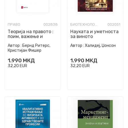
ПРАВО
002838
БИОТЕХНОЛОГИЈА
002051
Теорија на правото :
Науката и уметноста
поим, важење и
за виното
примена на правото
Автор :
Бернд Ритерс,
Автор :
Халидеј, Џонсон
Кристијан Фишер
1.990
МКД
1.990
МКД
32,20
EUR
32,20
EUR