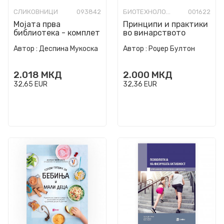
СЛИКОВНИЦИ
093842
БИОТЕХНОЛОГИЈА
001622
Мојата прва
Принципи и практики
библиотека - комплет
во винарството
Автор :
Деспина Мукоска
Автор :
Роџер Бултон
2.018
МКД
2.000
МКД
32,65
EUR
32,36
EUR