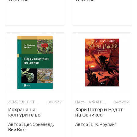
ЗЕМЈОДЕЛСТВО
000537
НАУЧНА ФАНТАСТИКА И ФАНТАЗИЈА ЗА МЛАДИ
048252
Исхрана на
Хари Потер и Редот
културите во
на фениксот
стакленик
Автор :
Цес Соневелд,
Автор :
Џ. К. Роулинг
Вим Вохт