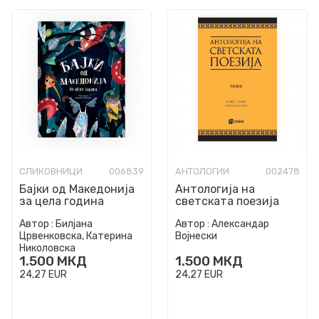
СЛИКОВНИЦИ
006839
АНТОЛОГИИ
002478
Бајки од Македонија
Антологија на
за цела година
светската поезија
преведена на
Автор :
Билјана
Автор :
Александар
македонски јазик. Т.
Црвенковска, Катерина
Војнески
2, IV-XV ве...
Николовска
1.500
МКД
1.500
МКД
24,27
EUR
24,27
EUR