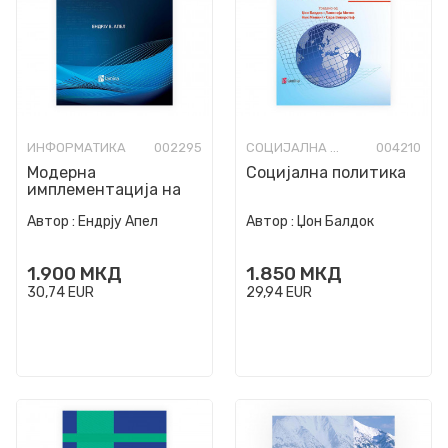
ИНФОРМАТИКА
002295
СОЦИЈАЛНА ПОЛИТИКА
004210
Модерна
Социјална политика
имплементација на
компајлери во Java
Автор :
Ендрју Апел
Автор :
Џон Балдок
1.900
МКД
1.850
МКД
30,74
EUR
29,94
EUR