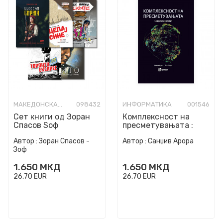
МАКЕДОНСКА КНИЖЕВНОСТ
098432
ИНФОРМАТИКА
001546
Сет книги од Зоран
Комплексност на
Спасов Ѕоф
пресметувањата :
современ пристап
Автор :
Зоран Спасов -
Автор :
Санџив Арора
Зоф
1.650
МКД
1.650
МКД
26,70
EUR
26,70
EUR