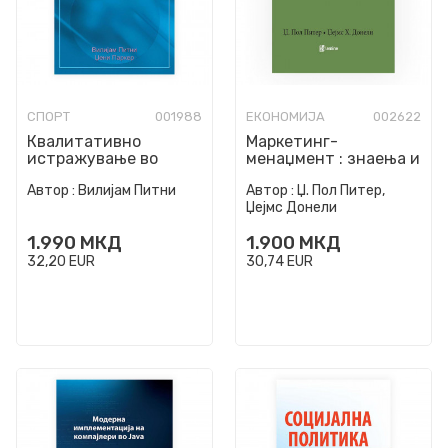
СПОРТ
001988
ЕКОНОМИЈА
002622
Квалитативно
Маркетинг-
истражување во
менаџмент : знаења и
физичката активност
вештини
Автор :
Вилијам Питни
Автор :
Џ. Пол Питер,
и во здравствените
Џејмс Донели
професии
1.990
МКД
1.900
МКД
32,20
EUR
30,74
EUR