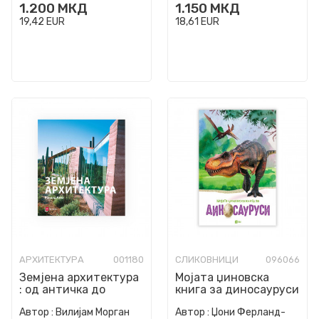
1.200
МКД
1.150
МКД
19,42
EUR
18,61
EUR
АРХИТЕКТУРА
001180
СЛИКОВНИЦИ
096066
Земјена архитектура
Мојата џиновска
: од античка до
книга за диносауруси
модерна
Автор :
Вилијам Морган
Автор :
Џони Ферланд-