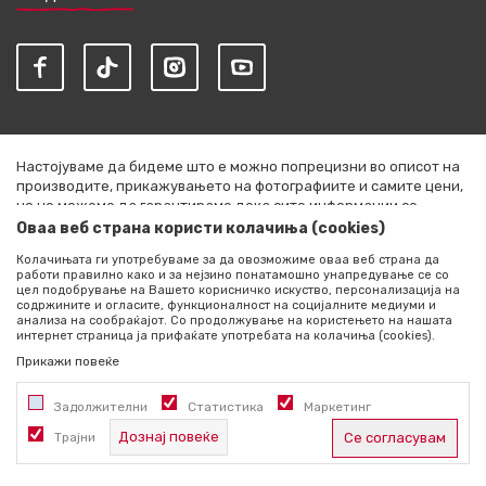
Настојуваме да бидеме што е можно попрецизни во описот на
производите, прикажувањето на фотографиите и самите цени,
но не можеме да гарантираме дека сите информации се
комплетни и без грешки. Сите артикли прикажани на сајтот се
Оваа веб страна користи колачиња (cookies)
дел од нашата понуда и не се подразбира дека се достапни во
Колачињата ги употребуваме за да овозможиме оваа веб страна да
секој момент. Расположливоста на производите можете да ја
работи правилно како и за нејзино понатамошно унапредување се со
проверите со повик на +389 76 444 490
цел подобрување на Вашето корисничко искуство, персонализација на
содржините и огласите, функционалност на социјалните медиуми и
©2026
literatura.mk
, Изработено од
NB SOFT
. Сите права
анализа на сообраќајот. Со продолжување на користењето на нашата
интернет страница ја прифаќате употребата на колачиња (cookies).
задржани.
Прикажи повеќе
Задолжителни
Статистика
Маркетинг
Дознај повеќе
Трајни
Се согласувам