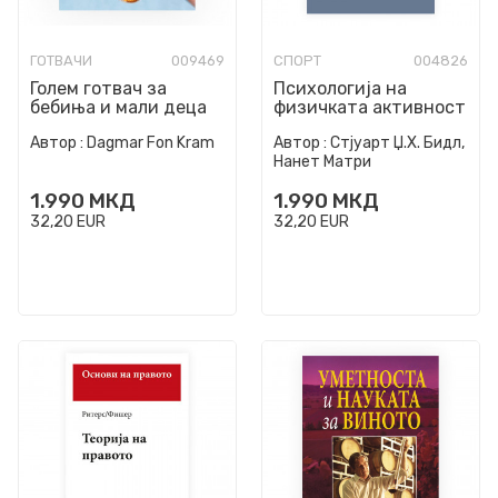
ГОТВАЧИ
009469
СПОРТ
004826
Голем готвач за
Психологија на
бебиња и мали децa
физичката активност
: детерминанти,
Автор :
Dagmar Fon Kram
Автор :
Стјуарт Џ.Х. Бидл,
добросостојба и
Нанет Матри
интервенци...
1.990
МКД
1.990
МКД
32,20
EUR
32,20
EUR