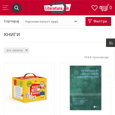
0
0
Сортирај
Филтри
КНИГИ
ars-lamina
1344
производи