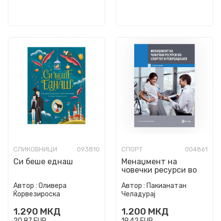
СЛИКОВНИЦИ
093810
СПОРТ
004861
Си беше еднаш
Менаџмент на
човечки ресурси во
спортот и
Автор :
Оливера
Автор :
Пакианатан
рекреацијата
Ќорвезироска
Челадурај
1.290
МКД
1.200
МКД
20,87
EUR
19,42
EUR