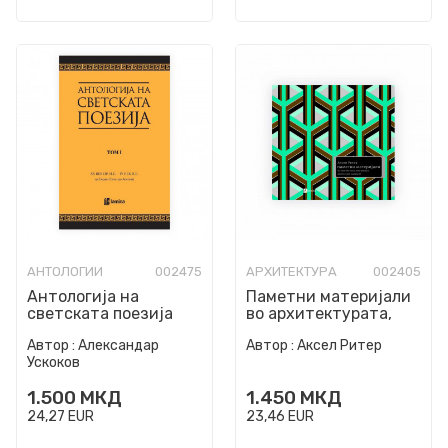
АНТОЛОГИИ
002475
АРХИТЕКТУРА
002405
Антологија на
Паметни материјали
светската поезија
во архитектурата,
преведена на
внатрешната
Автор :
Александар
Автор :
Аксел Ритер
македонски јазик. Т.
архитектура и
Ускоков
1, XX век п...
дизајнот
1.500
МКД
1.450
МКД
24,27
EUR
23,46
EUR