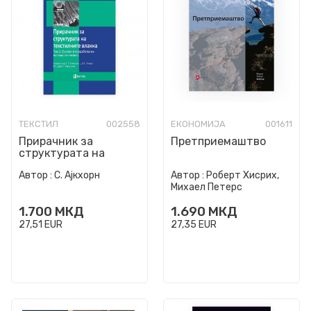
ТЕКСТИЛ
002558
ЕКОНОМИЈА
001611
Прирачник за
Претприемаштво
структурата на
текстилните влакна.
Автор :
С. Ајкхорн
Автор :
Роберт Хисрих,
Т. 1, Основи и
Михаел Петерс
преработка на ...
1.700
МКД
1.690
МКД
27,51
EUR
27,35
EUR