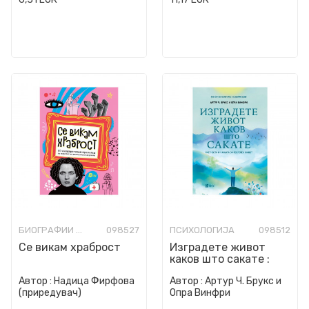
БИОГРАФИИ И МЕМОАРИ
098527
ПСИХОЛОГИЈА
098512
Се викам храброст
Изградете живот
каков што сакате :
уметноста и науката
Автор :
Надица Фирфова
Автор :
Артур Ч. Брукс и
за посреќен живот
(приредувач)
Опра Винфри