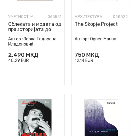
УМЕТНОСТ, МОДА И ИЗРАБОТКИ
065551
АРХИТЕКТУРА
068522
Облеката и модата од
The Skopje Project
праисторијата до
денес
Автор :
Зорка Тодорова
Автор :
Ognen Marina
Младеновиќ
2.490
МКД
750
МКД
40,29
EUR
12,14
EUR