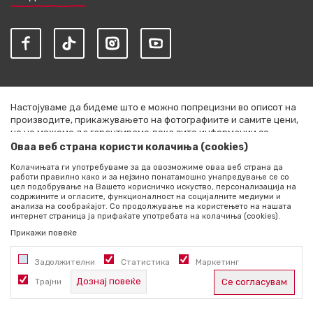
Настојуваме да бидеме што е можно попрецизни во описот на
производите, прикажувањето на фотографиите и самите цени,
но не можеме да гарантираме дека сите информации се
комплетни и без грешки. Сите артикли прикажани на сајтот се
Оваа веб страна користи колачиња (cookies)
дел од нашата понуда и не се подразбира дека се достапни во
Колачињата ги употребуваме за да овозможиме оваа веб страна да
секој момент. Расположливоста на производите можете да ја
работи правилно како и за нејзино понатамошно унапредување се со
проверите со повик на +389 76 444 490
цел подобрување на Вашето корисничко искуство, персонализација на
содржините и огласите, функционалност на социјалните медиуми и
©2026
literatura.mk
, Изработено од
NB SOFT
. Сите права
анализа на сообраќајот. Со продолжување на користењето на нашата
интернет страница ја прифаќате употребата на колачиња (cookies).
задржани.
Прикажи повеќе
Задолжителни
Статистика
Маркетинг
Дознај повеќе
Трајни
Се согласувам