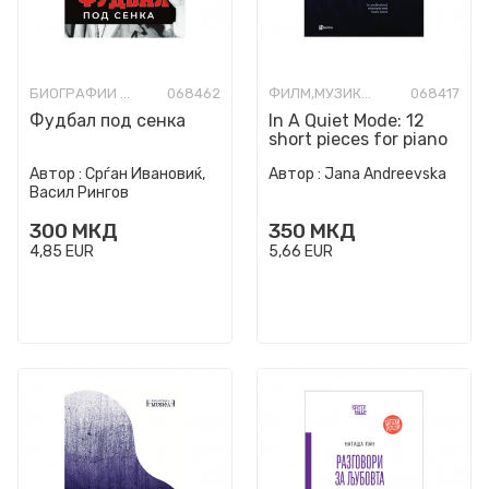
БИОГРАФИИ И МЕМОАРИ
068462
ФИЛМ,МУЗИКА,ОПЕРА И ТЕАТАР
068417
Фудбал под сенка
In A Quiet Mode: 12
short pieces for piano
Автор :
Срѓан Ивановиќ,
Автор :
Jana Andreevska
Васил Рингов
300
МКД
350
МКД
4,85
EUR
5,66
EUR