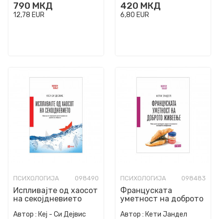
790
МКД
420
МКД
12,78
EUR
6,80
EUR
ПСИХОЛОГИЈА
098490
ПСИХОЛОГИЈА
098483
Испливајте од хаосот
Француската
на секојдневието
уметност на доброто
живеење
Автор :
Кеј - Си Дејвис
Автор :
Кети Јандел