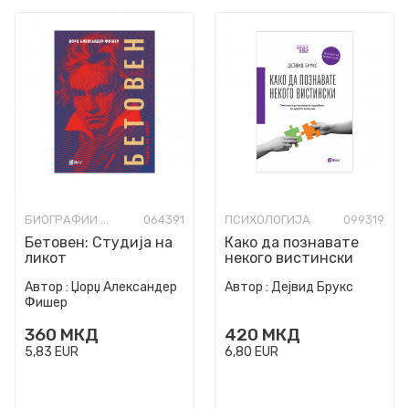
БИОГРАФИИ И МЕМОАРИ
064391
ПСИХОЛОГИЈА
099319
Бетовен: Студија на
Како да познавате
ликот
некого вистински
Автор :
Џорџ Александер
Автор :
Дејвид Брукс
Фишер
360
МКД
420
МКД
5,83
EUR
6,80
EUR