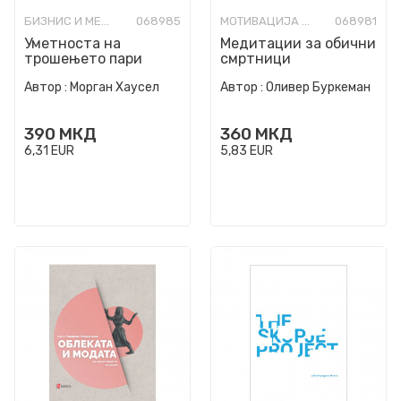
БИЗНИС И МЕНАЏМЕНТ
068985
МОТИВАЦИЈА И САМОПОМОШ
068981
Уметноста на
Медитации за обични
трошењето пари
смртници
Автор :
Морган Хаусел
Автор :
Оливер Буркеман
390
МКД
360
МКД
6,31
EUR
5,83
EUR