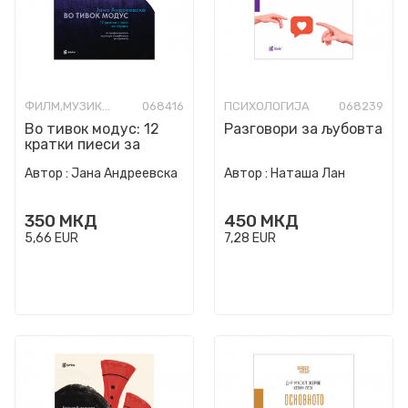
ФИЛМ,МУЗИКА,ОПЕРА И ТЕАТАР
068416
ПСИХОЛОГИЈА
068239
Во тивок модус: 12
Разговори за љубовта
кратки пиеси за
пијано
Автор :
Јана Андреевска
Автор :
Наташа Лан
350
МКД
450
МКД
5,66
EUR
7,28
EUR