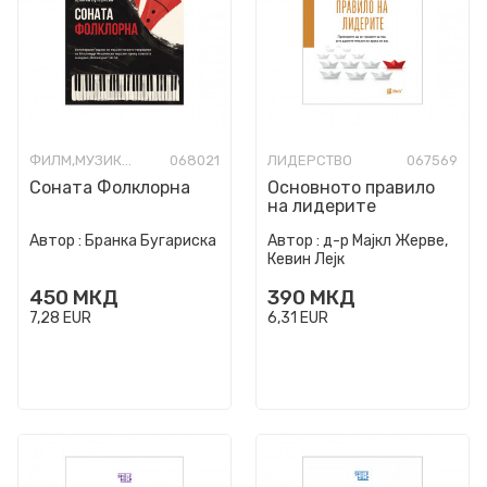
ФИЛМ,МУЗИКА,ОПЕРА И ТЕАТАР
068021
ЛИДЕРСТВО
067569
Соната Фолклорна
Основното правило
на лидерите
Автор :
Бранка Бугариска
Автор :
д-р Мајкл Жерве,
Кевин Лејк
450
МКД
390
МКД
7,28
EUR
6,31
EUR