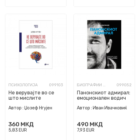
ПСИХОЛОГИЈА
099103
БИОГРАФИИ И МЕМОАРИ
099052
Не верувајте во се
Панонскиот адмирал:
што мислите
емоционален водич
низ дискографијата
Автор :
Џозеф Нгујен
Автор :
Иван Ивачковиќ
на Ѓорѓе Балашевиќ
360
МКД
490
МКД
5,83
EUR
7,93
EUR