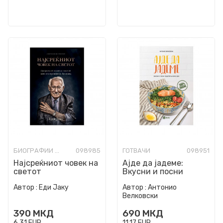
БИОГРАФИИ И МЕМОАРИ
098985
ГОТВАЧИ
098951
Најсреќниот човек на
Ајде да јадеме:
светот
Вкусни и посни
рецепти за секој ден
Автор :
Еди Јаку
Автор :
Антонио
Велковски
390
МКД
690
МКД
6,31
EUR
11,17
EUR