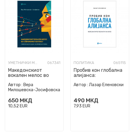
УМЕТНИЧКИ МОНОГРАФИИ
067341
ПОЛИТИКА
065115
Македонскиот
Пробив кон глобална
вокален мелос во
алијанса:
современиот
Непознатите познати
Автор :
Вера
Автор :
Лазар Еленовски
контекст
на НАТО
Милошевска-Јосифовска
650
МКД
490
МКД
10,52
EUR
7,93
EUR