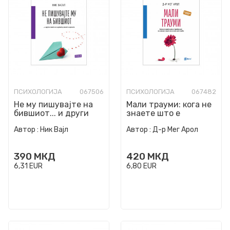
ПСИХОЛОГИЈА
067506
ПСИХОЛОГИЈА
067482
Не му пишувајте на
Мали трауми: кога не
бившиот... и други
знаете што е
совети за љубовта,
проблемот, но некако
Автор :
Ник Вајл
Автор :
Д-р Мег Арол
сексот и врските
ништо не е како што
тр...
390
МКД
420
МКД
6,31
EUR
6,80
EUR