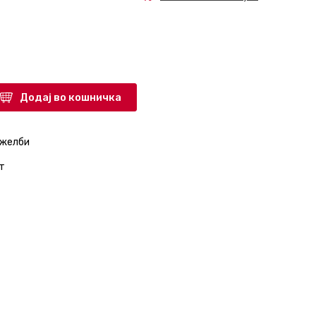
Додај во кошничка
 желби
т