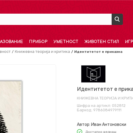
АЗОВАНИЕ
ПРИБОР
УМЕТНОСТ
ЖИВОТЕН СТИЛ
ИГ
вност
Книжевна теорија и критика
Идентитетот е приказна
Идентитетот е прик
КНИЖЕВНА ТЕОРИЈА И КРИТ
Шифра на артикл:
052812
Баркод:
9786084979111
Автор:
Иван Антоновски
Достапно веднаш