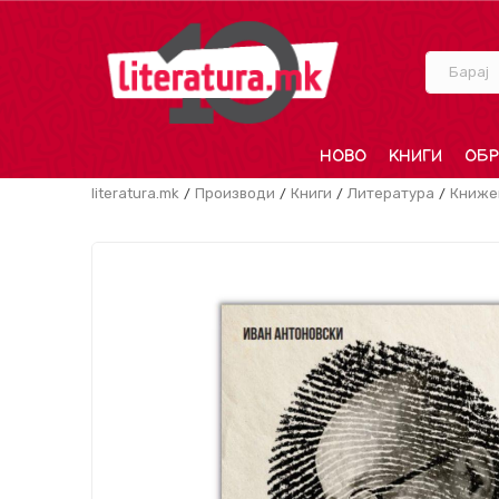
Барај
НОВО
КНИГИ
ОБР
literatura.mk
Производи
Книги
Литература
Книже