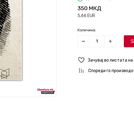
350
МКД
5,66
EUR
Количина:
Зачувај во листата на
Спореди го производо