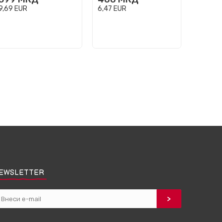
9,69
EUR
6,47
EUR
6,47
EU
EWSLETTER