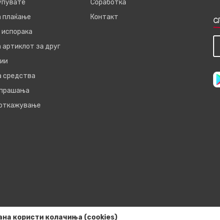
купувате
Соработка
а плаќање
Контакт
С
 испорака
 артиклот за друг
ии
а средства
 прашања
 откажување
ана користи колачиња (cookies)