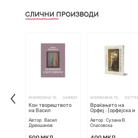
СЛИЧНИ ПРОИЗВОДИ
КНИЖЕВНА ТЕОРИЈА И КРИТИКА
068851
КНИЖЕВНА ТЕОРИЈА И КРИТИКА
06779
Кон творештвото
Враќањето на
на Васил
Орфеј : (орфејска и
Тоциновски
орфичка поезија)
Автор :
Васил
Автор :
Сузана В.
Дрвошанов
Спасовска
500
МКД
400
МКД