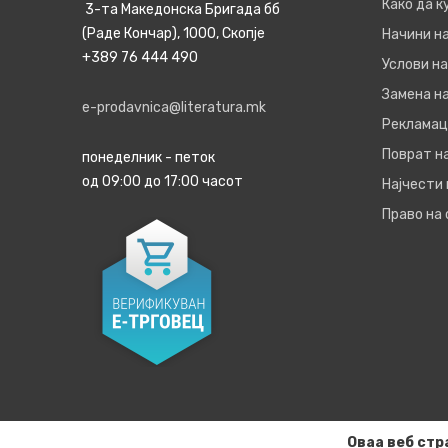
Како да 
3-та Македонска Бригада бб
(Раде Кончар), 1000, Скопје
Начини н
+389 76 444 490
Услови на
Замена на
e-prodavnica@literatura.mk
Рекламац
Поврат н
понеделник - петок
од 09:00 до 17:00 часот
Најчести
Право на
Оваа веб стр