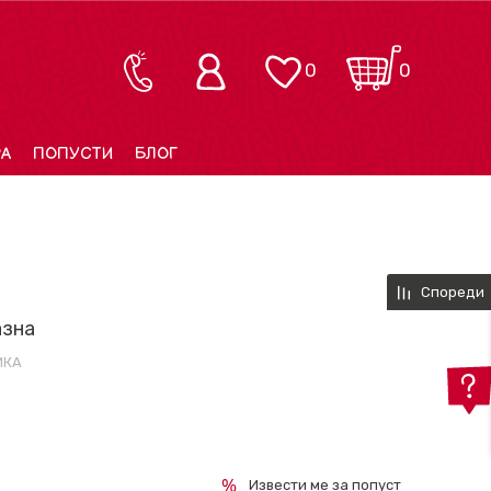
0
0
РА
ПОПУСТИ
БЛОГ
Спореди
азна
ИКА
Извести ме за попуст