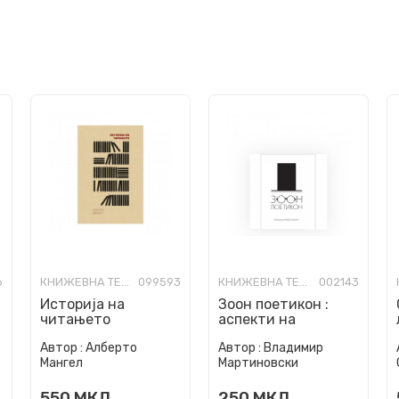
6
КНИЖЕВНА ТЕОРИЈА И КРИТИКА
099593
КНИЖЕВНА ТЕОРИЈА И КРИТИКА
002143
Историја на
Зоон поетикон :
читањето
аспекти на
современата
Автор :
Алберто
Автор :
Владимир
македонска поезија
Мангел
Мартиновски
550
МКД
250
МКД