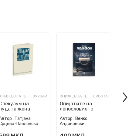
КНИЖЕВНА ТЕОРИЈА И КРИТИКА
099049
КНИЖЕВНА ТЕОРИЈА И КРИТИКА
098073
Спекулум на
Опијатите на
Друга
лудата жена
лепословието
антик
Автор :
Татјана
Автор :
Венко
Автор :
Срцева-Павловска
Андоновски
Томовс
599
МКД
400
МКД
400