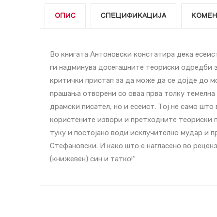
ОПИС
СПЕЦИФИКАЦИЈА
КОМЕН
Во книгата Антоновски констатира дека есеис
ги надминува досегашните теориски одредби з
критички пристап за да може да се дојде до м
прашања отворени со оваа прва толку темелна
драмски писател, но и есеист. Тој не само што 
користените извори и претходните теориски п
туку и постојано води исклучително мудар и п
Стефановски. И како што е нагласено во рецензи
(книжевен) син и татко!“