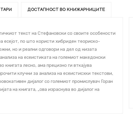
ТАРИ
ДОСТАПНОСТ ВО КНИЖАРНИЦИТЕ
тичкиот текст на Стефановски со своите особености
а есејот, по што користи хибриден теориско-
ожни, но и реални одговори на дел од низата
 анализа на есеистиката на големиот македонски
во книгата лесно, ама прецизно ги вткајува
рочити клучни за анализа на есеистиcхки текстови,
ровокативен дијалог со големиот промислувач Горан
јата на книгата, „ова израснува во дијалог на