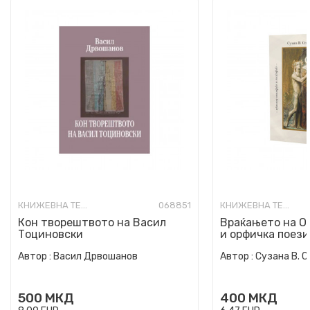
КНИЖЕВНА ТЕОРИЈА И КРИТИКА
068851
КНИЖЕВНА ТЕОРИЈА И КРИТИКА
Кон творештвото на Васил
Враќањето на Ор
Тоциновски
и орфичка поези
Автор :
Васил Дрвошанов
Автор :
Сузана В. 
500
МКД
400
МКД