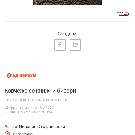
Сподели:
Ковчеже со книжни бисери
КНИЖЕВНА ТЕОРИЈА И КРИТИКА
Шифра на артикл:
057367
Баркод:
9786082690094
Автор:
Милован Стефановски
Недостапен