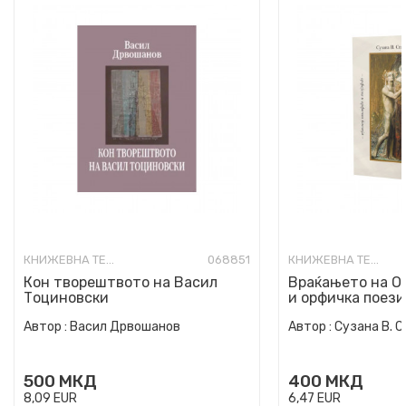
КНИЖЕВНА ТЕОРИЈА И КРИТИКА
068851
КНИЖЕВНА ТЕОРИЈА И КРИТИКА
Кон творештвото на Васил
Враќањето на Ор
Тоциновски
и орфичка поези
Автор :
Васил Дрвошанов
Автор :
Сузана В. 
500
МКД
400
МКД
8,09
EUR
6,47
EUR