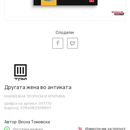
Сподели:
Другата жена во антиката
КНИЖЕВНА ТЕОРИЈА И КРИТИКА
Шифра на артикл:
097770
Баркод:
9786082308807
Автор:
Весна Томовска
Извести ме за попуст
Достапно веднаш