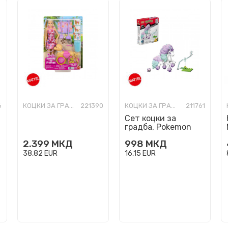
6
КОЦКИ ЗА ГРАДБА
221390
КОЦКИ ЗА ГРАДБА
211761
Сет коцки за
градба, Pokemon
Mega Construx -
2.399
МКД
998
МКД
Galarian Ponyta
38,82
EUR
16,15
EUR