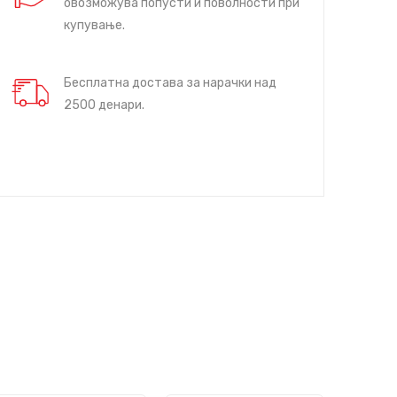
овозможува попусти и поволности при
купување.
Бесплатна достава за нарачки над
2500 денари.