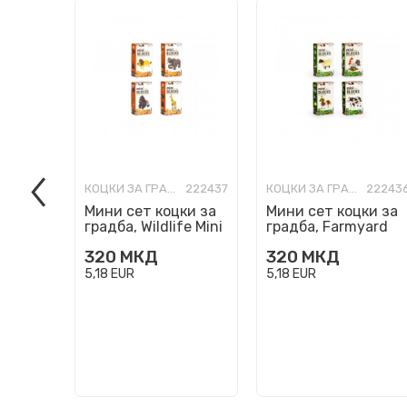
КОЦКИ ЗА ГРАДБА
222437
КОЦКИ ЗА ГРАДБА
22243
Мини сет коцки за
Мини сет коцки за
градба, Wildlife Mini
градба, Farmyard
Blocks, 4 модели
Mini Blocks, 4
320
МКД
320
МКД
модели
5,18
EUR
5,18
EUR