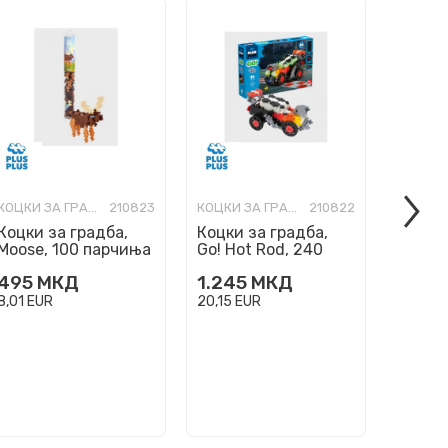
КОЦКИ ЗА ГРАДБА
210823
КОЦКИ ЗА ГРАДБА
210822
Коцки за градба,
Коцки за градба,
Коцки 
Moose, 100 парчиња
Go! Hot Rod, 240
Go! Fi
парчиња
500 п
495
МКД
1.245
МКД
1.845
8,01
EUR
20,15
EUR
29,85
E