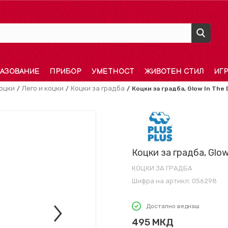
АЗОВАНИЕ
ПРИБОР
УМЕТНОСТ
ЖИВОТЕН СТИЛ
ИГ
оцки
Лего и коцки
Коцки за градба
Коцки за градба, Glow In The 
Коцки за градба, Glow
КОЦКИ ЗА ГРАДБА
Шифра на артикл:
056298
Достапно веднаш
495
МКД