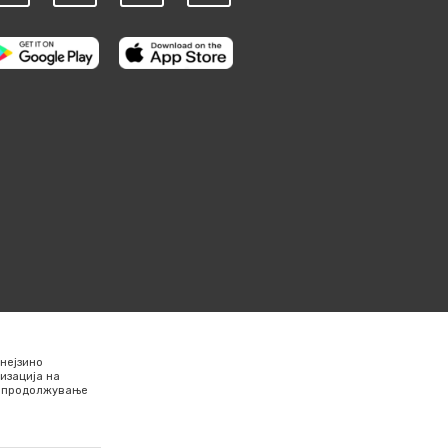
нејзино
изација на
Со продолжување