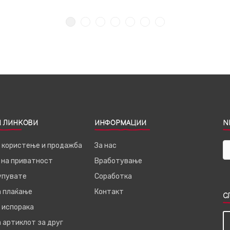
 ЛИНКОВИ
ИНФОРМАЦИИ
N
а користење и продажба
За нас
 на приватност
Вработување
купувате
Соработка
а плаќање
Контакт
С
 испорака
 артиклот за друг