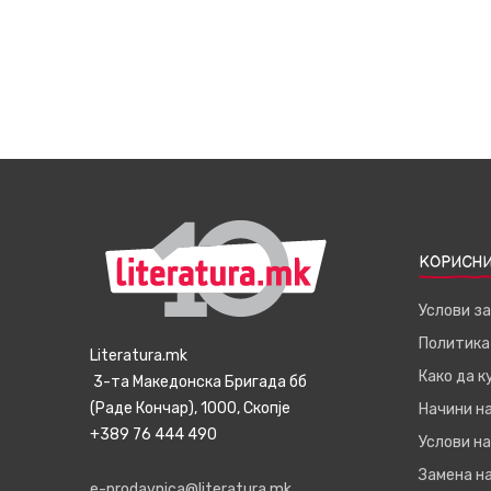
КОРИСНИ
Услови з
Политика
Literatura.mk
Како да 
3-та Македонска Бригада бб
(Раде Кончар), 1000, Скопје
Начини н
+389 76 444 490
Услови на
Замена на
e-prodavnica@literatura.mk