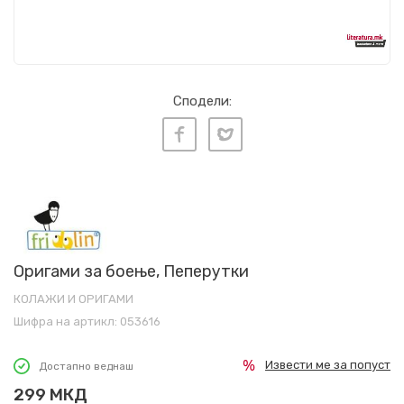
Сподели:
Оригами за боење, Пеперутки
КОЛАЖИ И ОРИГАМИ
Шифра на артикл:
053616
Извести ме за попуст
Достапно веднаш
299
МКД