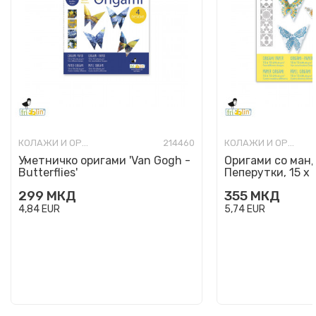
КОЛАЖИ И ОРИГАМИ
214460
КОЛАЖИ И ОРИГАМИ
Уметничко оригами 'Van Gogh -
Оригами со манд
Butterflies'
Пеперутки, 15 x 
299
МКД
355
МКД
4,84
EUR
5,74
EUR