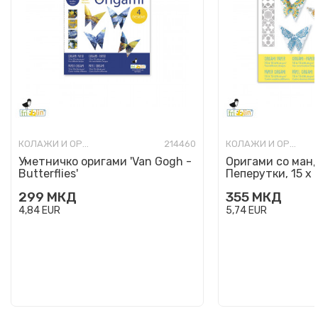
КОЛАЖИ И ОРИГАМИ
214460
КОЛАЖИ И ОРИГАМИ
Уметничко оригами 'Van Gogh -
Оригами со манд
Butterflies'
Пеперутки, 15 x 
299
МКД
355
МКД
4,84
EUR
5,74
EUR