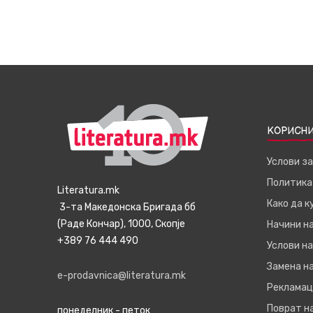
КОРИСНИ
Услови з
Политика
Literatura.mk
Како да 
3-та Македонска Бригада бб
(Раде Кончар), 1000, Скопје
Начини н
+389 76 444 490
Услови на
Замена на
e-prodavnica@literatura.mk
Рекламац
Поврат н
понеделник - петок