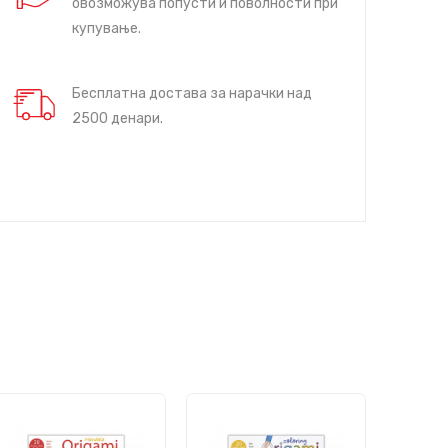
овозможува попусти и поволности при
купување.
Бесплатна достава за нарачки над
2500 денари.