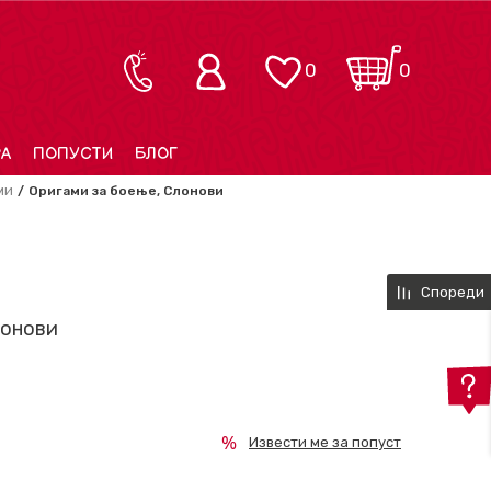
0
0
РА
ПОПУСТИ
БЛОГ
ми
Оригами за боење, Слонови
Спореди
лонови
Извести ме за попуст