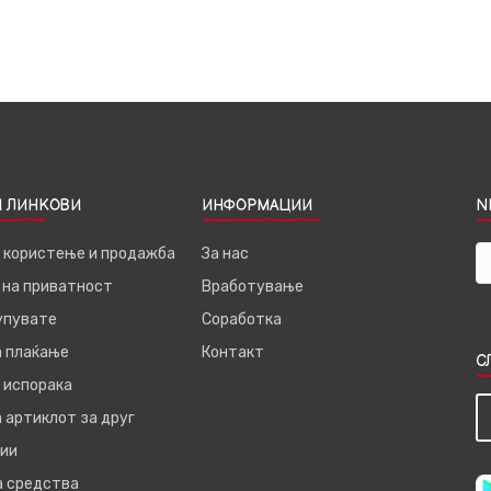
 ЛИНКОВИ
ИНФОРМАЦИИ
N
а користење и продажба
За нас
 на приватност
Вработување
купувате
Соработка
а плаќање
Контакт
С
 испорака
 артиклот за друг
ии
а средства