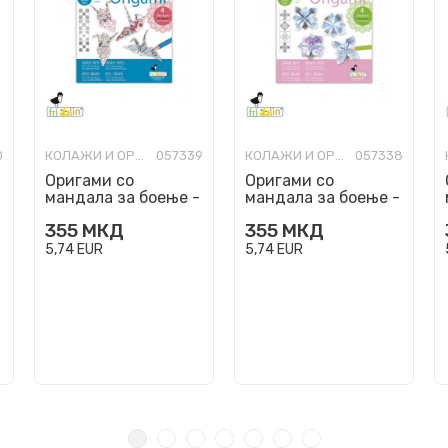
0
КОЛАЖИ И ОРИГАМИ
057339
КОЛАЖИ И ОРИГАМИ
057338
Оригами со
Оригами со
мандала за боење -
мандала за боење -
Жерави, 15 x 15 cm
Лотос, 15 x 15 cm
355
МКД
355
МКД
5,74
EUR
5,74
EUR