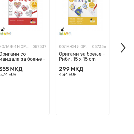
КОЛАЖИ И ОРИГАМИ
057337
КОЛАЖИ И ОРИГАМИ
057336
Оригами со
Оригами за боење -
Детск
мандала за боење -
Риби, 15 x 15 cm
Зајачи
Срциња, 15 x 15 cm
355
МКД
299
МКД
299
5,74
EUR
4,84
EUR
4,84
EU