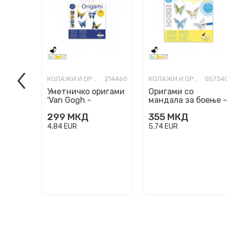
КОЛАЖИ И ОРИГАМИ
214460
КОЛАЖИ И ОРИГАМИ
05734
Уметничко оригами
Оригами со
'Van Gogh -
мандала за боење -
Butterflies'
Пеперутки, 15 x 15
299
МКД
355
МКД
cm
4,84
EUR
5,74
EUR