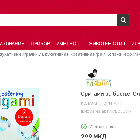
АЗОВАНИЕ
ПРИБОР
УМЕТНОСТ
ЖИВОТЕН СТИЛ
ИГ
дукативни играчки
Едукативна и креативна игра
Колажи и орига
Оригами за боење, С
КОЛАЖИ И ОРИГАМИ
Шифра на артикл:
053617
Достапно веднаш
299
МКД