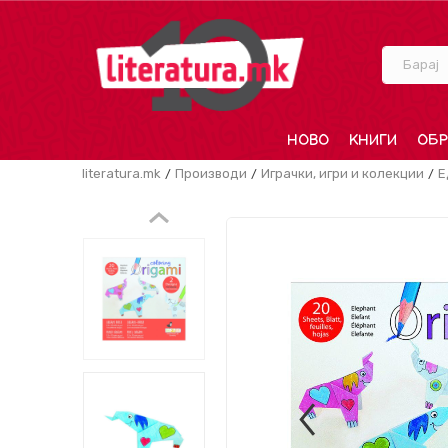
Барај
НОВО
КНИГИ
ОБР
literatura.mk
Производи
Играчки, игри и колекции
Е