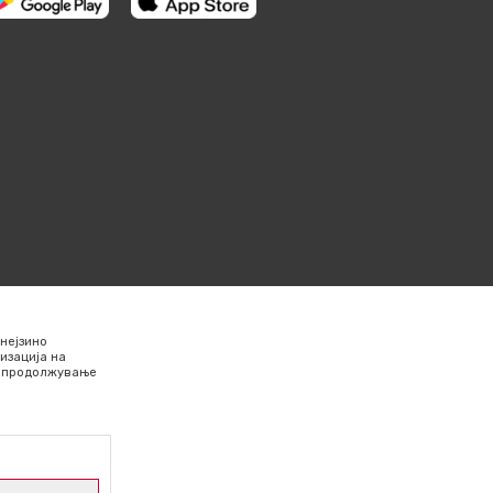
нејзино
изација на
Со продолжување