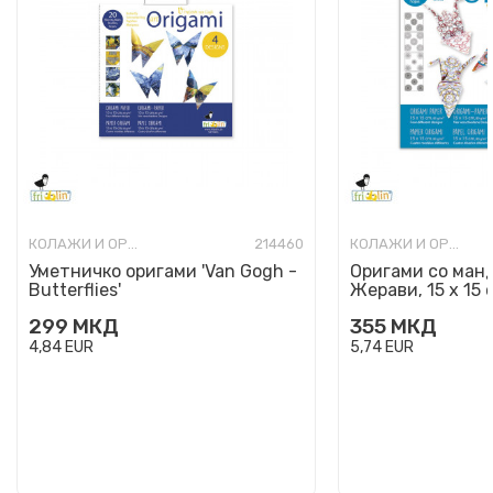
КОЛАЖИ И ОРИГАМИ
214460
КОЛАЖИ И ОРИГАМИ
Уметничко оригами 'Van Gogh -
Оригами со манд
Butterflies'
Жерави, 15 x 15 
299
МКД
355
МКД
4,84
EUR
5,74
EUR