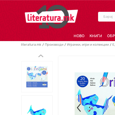
Барај
НОВО
КНИГИ
ОБР
literatura.mk
Производи
Играчки, игри и колекции
Е