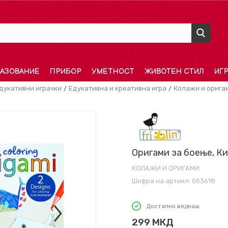
АЗОВАНИЕ
ПРИБОР
УМЕТНОСТ
ЖИВОТЕН СТИЛ
ИГ
дукативни играчки
Едукативна и креативна игра
Колажи и орига
Оригами за боење, К
КОЛАЖИ И ОРИГАМИ
Шифра на артикл:
053618
Достапно веднаш
299
МКД