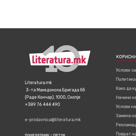
КОРИСНИ
Услови з
Политика
Literatura.mk
Како да 
3-та Македонска Бригада бб
(Раде Кончар), 1000, Скопје
Начини н
+389 76 444 490
Услови на
Замена на
e-prodavnica@literatura.mk
Рекламац
Поврат н
понеделник - петок