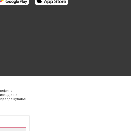
нејзино
изација на
Со продолжување