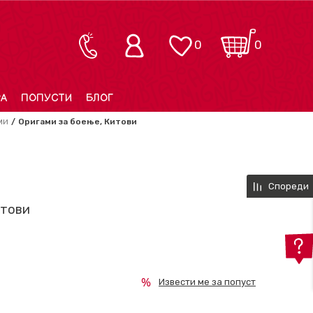
0
0
РА
ПОПУСТИ
БЛОГ
ми
Оригами за боење, Китови
Спореди
итови
Извести ме за попуст