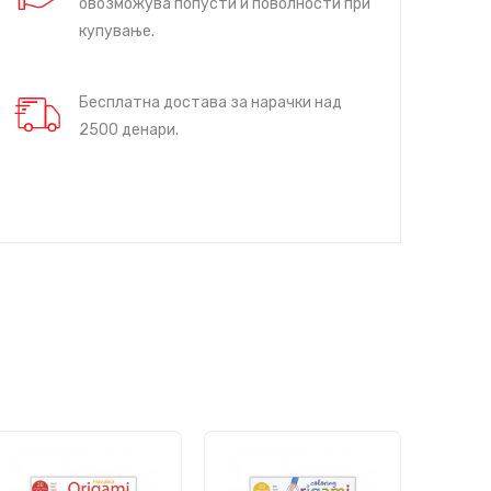
овозможува попусти и поволности при
купување.
Бесплатна достава за нарачки над
2500 денари.