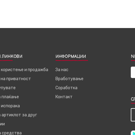
 ЛИНКОВИ
ИНФОРМАЦИИ
N
а користење и продажба
За нас
 на приватност
Вработување
купувате
Соработка
а плаќање
Контакт
С
 испорака
 артиклот за друг
ии
а средства