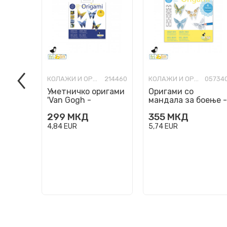
КОЛАЖИ И ОРИГАМИ
214460
КОЛАЖИ И ОРИГАМИ
05734
Уметничко оригами
Оригами со
'Van Gogh -
мандала за боење -
Butterflies'
Пеперутки, 15 x 15
299
МКД
355
МКД
cm
4,84
EUR
5,74
EUR