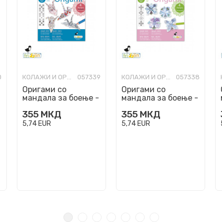
0
КОЛАЖИ И ОРИГАМИ
057339
КОЛАЖИ И ОРИГАМИ
057338
Оригами со
Оригами со
мандала за боење -
мандала за боење -
Жерави, 15 x 15 cm
Лотос, 15 x 15 cm
355
МКД
355
МКД
5,74
EUR
5,74
EUR