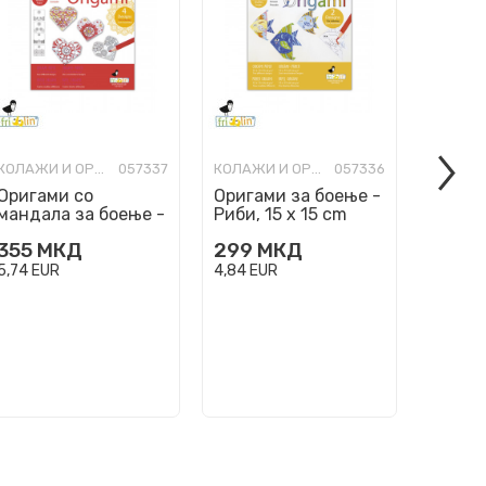
КОЛАЖИ И ОРИГАМИ
057337
КОЛАЖИ И ОРИГАМИ
057336
Оригами со
Оригами за боење -
Детск
мандала за боење -
Риби, 15 x 15 cm
Зајачи
Срциња, 15 x 15 cm
355
МКД
299
МКД
299
5,74
EUR
4,84
EUR
4,84
EU