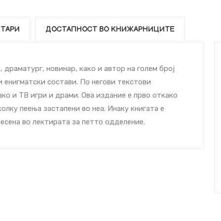
ТАРИ
ДОСТАПНОСТ ВО КНИЖАРНИЦИТЕ
 драматург, новинар, како и автор на голем број
и енигматски состави. По негови текстови
ко и ТВ игри и драми. Ова издание е прво откако
олку пеења застапени во неа. Инаку книгата е
несена во лектирата за петто одделение.