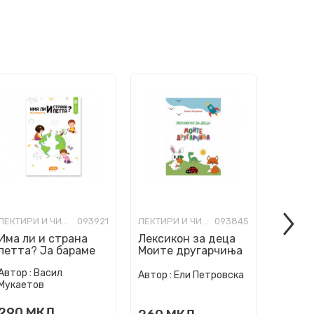
ЛЕКТИРИ И ЧИТАНКИ ЗА ОСНОВНО ОБРАЗОВАНИЕ
093921
ЛЕКТИРИ И ЧИТАНКИ ЗА ОСНОВНО ОБРАЗОВАНИЕ
093845
Има ли и страна
Лексикон за деца
Ниту 
петта? Ја бараме
Моите другарчиња
лага
каде што има деца.
Автор :
Васил
Автор :
Ели Петровска
Автор :
Мукаетов
290
МКД