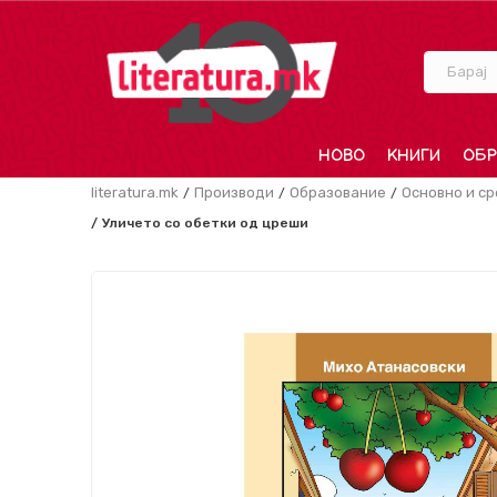
Барај
НОВО
КНИГИ
ОБР
literatura.mk
Производи
Образование
Основно и с
Уличето со обетки од цреши