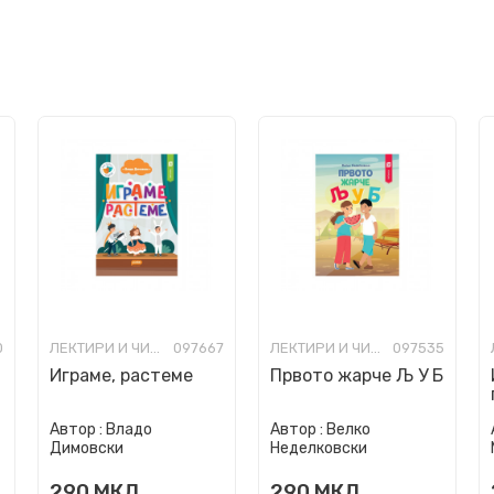
0
ЛЕКТИРИ И ЧИТАНКИ ЗА ОСНОВНО ОБРАЗОВАНИЕ
097667
ЛЕКТИРИ И ЧИТАНКИ ЗА ОСНОВНО ОБРАЗОВАНИЕ
097535
Играме, растеме
Првото жарче Љ У Б
Автор :
Владо
Автор :
Велко
Димовски
Неделковски
290
МКД
290
МКД