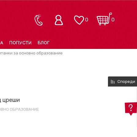
0
0
РА
ПОПУСТИ
БЛОГ
итанки за основно образование
Спореди
д цреши
НОВНО ОБРАЗОВАНИЕ