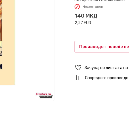
Недостапен
140
МКД
2,27
EUR
Производот повеќе не
Зачувај во листата на
Спореди го производо