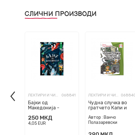
СЛИЧНИ ПРОИЗВОДИ
ЛЕКТИРИ И ЧИТАНКИ ЗА ОСНОВНО ОБРАЗОВАНИЕ
068841
ЛЕКТИРИ И ЧИТАНКИ ЗА ОСНОВНО ОБРАЗОВАНИЕ
06884
Бајки од
Чудна случка во
Македонија -
гратчето Капи и
лектира
Штици
250
МКД
Автор :
Ванчо
Полазаревски
4,05
EUR
290
МКД