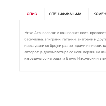
ОПИС
СПЕЦИФИКАЦИЈА
КОМЕН
Михо Атанасовски е наш познат поет, прозаист,
баснулиња, епиграми, гатанки, анаграми и друг
изведувани се бројни радио-драми и пиески, ка
авторот ја докомплетира со нови верзии на нек
наградена со наградата Ванчо Николески и е в