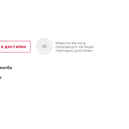
Извести ме кога
 е достапен
производот ќе биде
повторно достапен
 желби
т