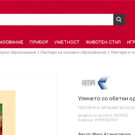
АЗОВАНИЕ
ПРИБОР
УМЕТНОСТ
ЖИВОТЕН СТИЛ
ИГ
редно образование
Лектири за основно образование
Лектири и ч
Уличето со обетки о
ЛЕКТИРИ И ЧИТАНКИ ЗА ОС
Шифра на артикл:
007852
Баркод:
9989322147
Автор:
Михо Атанасовски