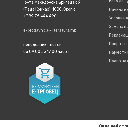
Како да 
3-та Македонска Бригада бб
(Раде Кончар), 1000, Скопје
Начини н
+389 76 444 490
Услови на
Замена на
e-prodavnica@literatura.mk
Рекламац
Поврат н
понеделник - петок
од 09:00 до 17:00 часот
Најчести
Право на
Оваа веб стр