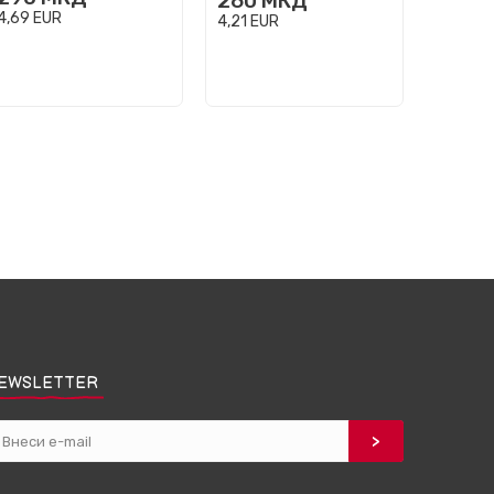
260
МКД
200
4,69
EUR
4,21
EUR
3,24
EU
EWSLETTER