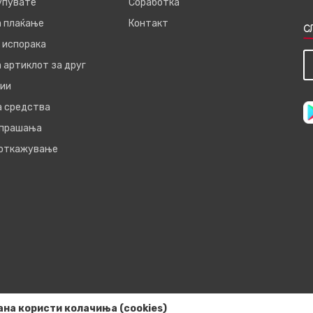
купувате
Соработка
а плаќање
Контакт
С
 испорака
 артиклот за друг
ии
а средства
 прашања
 откажување
ана користи колачиња (cookies)