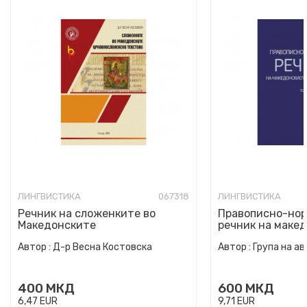
ЛИНГВИСТИКА
067318
ЛИНГВИСТИКА
Речник на сложенките во
Правописно-но
Македонските
речник на маке
црковнословенски текстови
стандарден јазик
Автор :
Д-р Весна Костовска
Автор :
Група на а
400
МКД
600
МКД
6,47
EUR
9,71
EUR