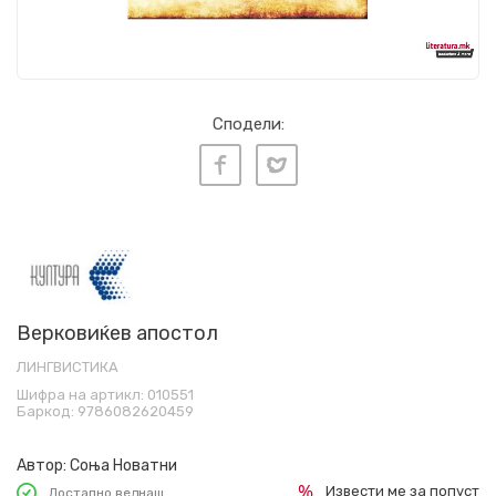
Сподели:
Верковиќев апостол
ЛИНГВИСТИКА
Шифра на артикл:
010551
Баркод:
9786082620459
Автор:
Соња Новатни
Извести ме за попуст
Достапно веднаш