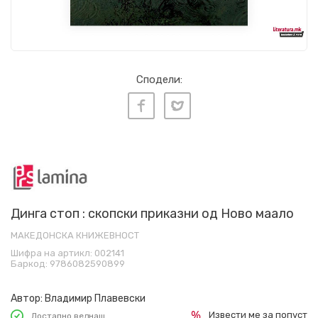
Сподели:
Динга стоп : скопски приказни од Ново маало
МАКЕДОНСКА КНИЖЕВНОСТ
Шифра на артикл:
002141
Баркод:
9786082590899
Автор:
Владимир Плавевски
Извести ме за попуст
Достапно веднаш