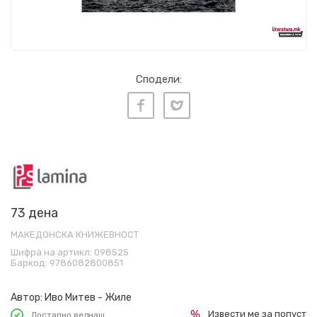
Сподели:
73 дена
МАКЕДОНСКА КНИЖЕВНОСТ
Шифра на артикл:
098525
Баркод:
9786082800851
Автор:
Иво Митев - Жиле
Извести ме за попуст
Достапно веднаш