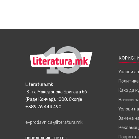
КОРИСНИ
Услови з
Политика
Literatura.mk
Како да 
3-та Македонска Бригада бб
(Раде Кончар), 1000, Скопје
Начини н
+389 76 444 490
Услови на
Замена на
e-prodavnica@literatura.mk
Рекламац
Поврат н
понеделник - петок