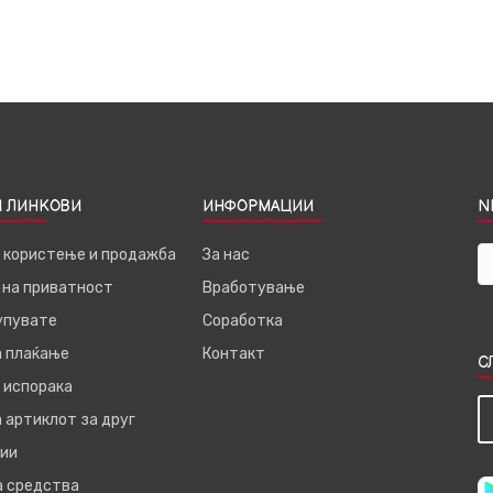
 ЛИНКОВИ
ИНФОРМАЦИИ
N
а користење и продажба
За нас
 на приватност
Вработување
купувате
Соработка
а плаќање
Контакт
С
 испорака
 артиклот за друг
ии
а средства