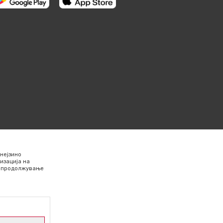
нејзино
изација на
Со продолжување