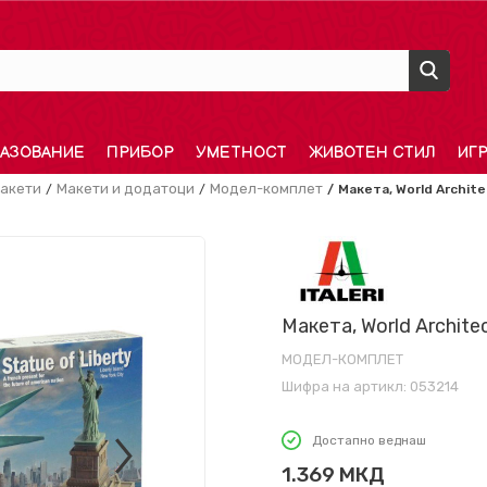
АЗОВАНИЕ
ПРИБОР
УМЕТНОСТ
ЖИВОТЕН СТИЛ
ИГ
акети
Макети и додатоци
Модел-комплет
Макета, World Archite
Макета, World Architec
МОДЕЛ-КОМПЛЕТ
Шифра на артикл:
053214
Достапно веднаш
1.369
МКД