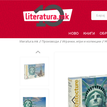
Барај
НОВО
КНИГИ
ОБР
literatura.mk
Производи
Играчки, игри и колекции
М