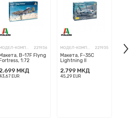
МОДЕЛ-КОМПЛЕТ
221936
МОДЕЛ-КОМПЛЕТ
221935
Макета, B-17F Flyng
Макета, F-35C
Макета
Fortress, 1:72
Lightning II
Flanke
''CATOBAR version'',
2.699
МКД
2.799
МКД
1.599
1:72
43,67
EUR
45,29
EUR
25,87
E