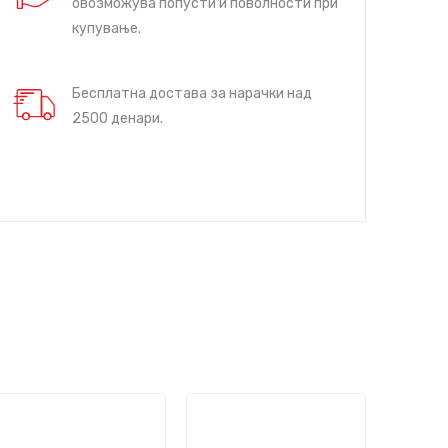
овозможува попусти и поволности при
купување.
Бесплатна достава за нарачки над
2500 денари.