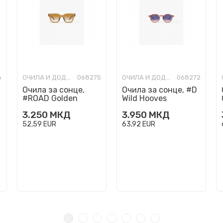
6
ОЧИЛА И ДОДАТОЦИ
068275
ОЧИЛА И ДОДАТОЦИ
068272
Очила за сонце,
Очила за сонце, #D
#ROAD Golden
Wild Hooves
Canyon
Polarized
3.250
МКД
3.950
МКД
52,59
EUR
63,92
EUR