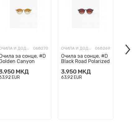
ОЧИЛА И ДОДАТОЦИ
068270
ОЧИЛА И ДОДАТОЦИ
068269
Очила за сонце, #D
Очила за сонце, #D
Очила 
Golden Canyon
Black Road Polarized
Wild H
Polarized
Polari
3.950
МКД
3.950
МКД
3.950
63,92
EUR
63,92
EUR
63,92
E