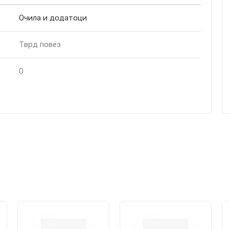
Очила и додатоци
Тврд повез
0