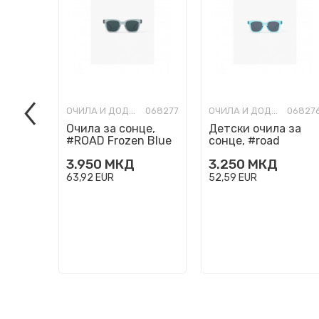
ОЧИЛА И ДОДАТОЦИ
068277
ОЧИЛА И ДОДАТОЦИ
06827
Очила за сонце,
Детски очила за
#ROAD Frozen Blue
сонце, #road
Turquoise Stone
3.950
МКД
3.250
МКД
63,92
EUR
52,59
EUR