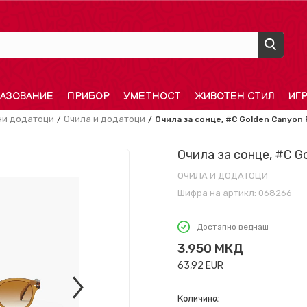
АЗОВАНИЕ
ПРИБОР
УМЕТНОСТ
ЖИВОТЕН СТИЛ
ИГ
и додатоци
Очила и додатоци
Очила за сонце, #C Golden Canyon 
Очила за сонце, #C Go
ОЧИЛА И ДОДАТОЦИ
Шифра на артикл:
068266
Достапно веднаш
3.950
МКД
63,92
EUR
Количина: