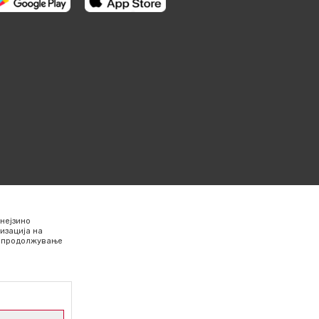
нејзино
изација на
Со продолжување