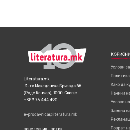
КОРИСНИ
Услови з
Политика
Literatura.mk
Како да 
3-та Македонска Бригада бб
(Раде Кончар), 1000, Скопје
Начини н
+389 76 444 490
Услови на
Замена на
e-prodavnica@literatura.mk
Рекламац
Поврат н
понеделник - петок