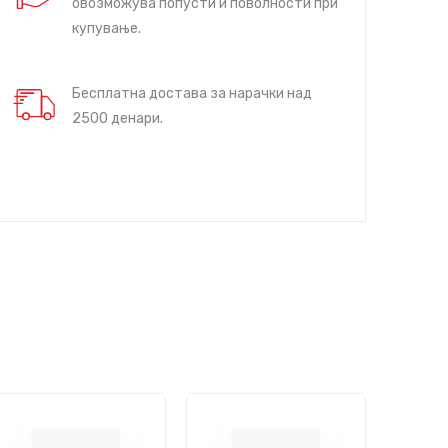
овозможува попусти и поволности при
купување.
Бесплатна достава за нарачки над
2500 денари.