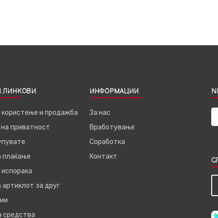
 ЛИНКОВИ
ИНФОРМАЦИИ
N
а користење и продажба
За нас
 на приватност
Вработување
купувате
Соработка
а плаќање
Контакт
С
 испорака
 артиклот за друг
ии
а средства