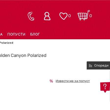
0
0
РА
ПОПУСТИ
БЛОГ
Polarized
lden Canyon Polarized
Спореди
Извести ме за попуст