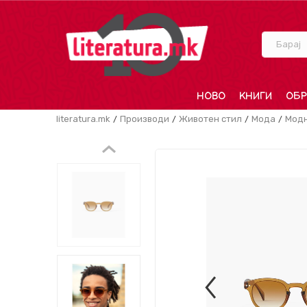
Барај
НОВО
КНИГИ
ОБР
literatura.mk
Производи
Животен стил
Мода
Модн