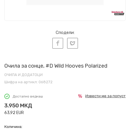
Сподели:
Очила за сонце, #D Wild Hooves Polarized
ОЧИЛА И ДОДАТОЦИ
Шифра на артикл:
068272
Извести ме за попуст
Достапно веднаш
3.950
МКД
63,92
EUR
Количина: