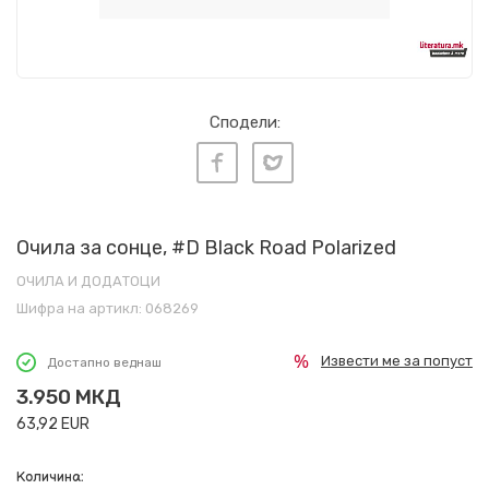
Сподели:
Очила за сонце, #D Black Road Polarized
ОЧИЛА И ДОДАТОЦИ
Шифра на артикл:
068269
Извести ме за попуст
Достапно веднаш
3.950
МКД
63,92
EUR
Количина: