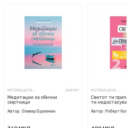
МОТИВАЦИЈА И САМОПОМОШ
068981
МОТИВАЦИЈА И САМОПОМОШ
Медитации за обични
Светот ти припа
смртници
ти недостасува
Автор :
Оливер Буркеман
Автор :
Роберт Кол