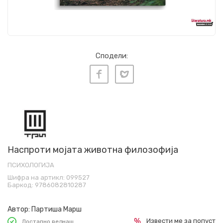
Сподели:
Наспроти мојата животна филозофија
ПСИХОЛОГИЈА
Шифра на артикл:
099527
Баркод:
9786082810287
Автор:
Партиша Марш
Извести ме за попуст
Достапно веднаш