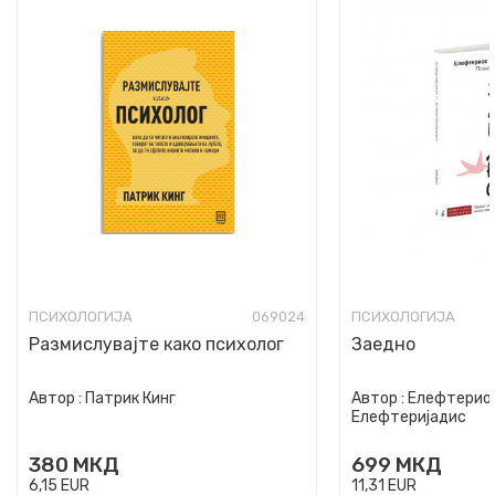
ПСИХОЛОГИЈА
069024
ПСИХОЛОГИЈА
Размислувајте како психолог
Заедно
Автор :
Патрик Кинг
Автор :
Елефтериос
Елефтеријадис
380
МКД
699
МКД
6,15
EUR
11,31
EUR