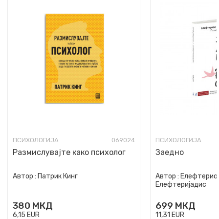
ПСИХОЛОГИЈА
069024
ПСИХОЛОГИЈА
Размислувајте како психолог
Заедно
Автор :
Патрик Кинг
Автор :
Елефтериос
Елефтеријадис
380
МКД
699
МКД
6,15
EUR
11,31
EUR