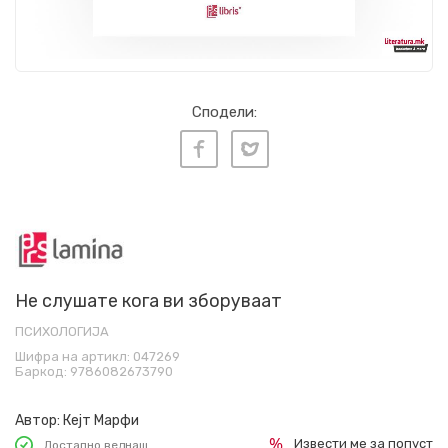
Сподели:
Не слушате кога ви зборуваат
ПСИХОЛОГИЈА
Шифра на артикл:
047269
Баркод:
9786082673790
Автор:
Кејт Марфи
Извести ме за попуст
Достапно веднаш